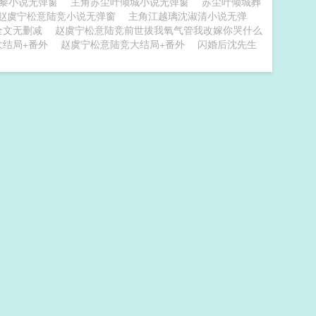
黎小说无弹窗
主角苏尘叶倾城小说无弹窗
苏尘叶倾城葬
赵虞宁松意陆竞小说无弹窗
主角江越璃沈淑清小说无弹
全文无删减
赵虞宁松意陆竞前世拔我氧气管我改嫁你哭什么
大结局+番外
赵虞宁松意陆竞大结局+番外
闪婚后沈先生