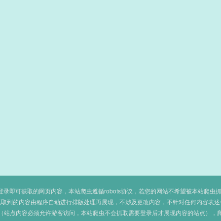
即可获取的网页内容，本站爬虫遵循robots协议，若您的网站不希望被本站爬虫抓取，可
抓取到的内容由程序自动进行排版处理再展现，不涉及更改内容，不针对任何内容表述
（站点内容必须允许游客访问，本站爬虫不会抓取需要登录后才展现内容的站点），