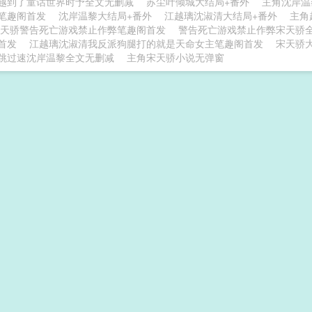
越到了童话世界时予全文无删减
苏尘叶倾城大结局+番外
主角沈岸温
笔趣阁首发
沈岸温黎大结局+番外
江越璃沈淑清大结局+番外
主角
天骄警告死亡游戏禁止作弊笔趣阁首发
警告死亡游戏禁止作弊宋天骄
首发
江越璃沈淑清我反派狗腿打的就是天命女主笔趣阁首发
宋天骄
跳过速沈岸温黎全文无删减
主角宋天骄小说无弹窗