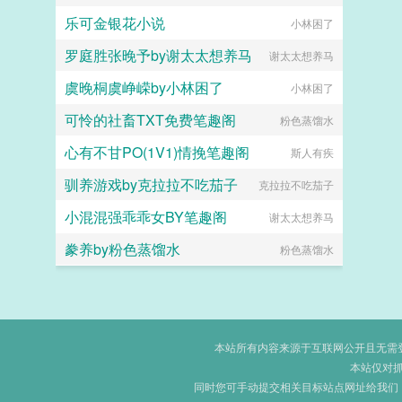
乐可金银花小说
小林困了
罗庭胜张晚予by谢太太想养马
谢太太想养马
虞晚桐虞峥嵘by小林困了
小林困了
可怜的社畜TXT免费笔趣阁
粉色蒸馏水
心有不甘PO(1V1)情挽笔趣阁
斯人有疾
驯养游戏by克拉拉不吃茄子
克拉拉不吃茄子
小混混强乖乖女BY笔趣阁
谢太太想养马
豢养by粉色蒸馏水
粉色蒸馏水
本站所有内容来源于互联网公开且无需登录
本站仅对
同时您可手动提交相关目标站点网址给我们