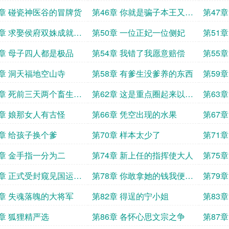
5章 碰瓷神医谷的冒牌货
第46章 你就是骗子本王又不
第47
傻
9章 求娶侯府双姝成就佳
第50章 一位正妃一位侧妃
第51
3章 母子四人都是极品
第54章 我错了我愿意赔偿
第55
7章 洞天福地空山寺
第58章 有爹生没爹养的东西
第59
1章 死前三天两个畜生的
第62章 这是重点圈起来以后
第63
要考
妖僧
5章 娘那女人有古怪
第66章 凭空出现的水果
第67
9章 给孩子换个爹
第70章 样本太少了
第71
3章 金手指一分为二
第74章 新上任的指挥使大人
第75
7章 正式受封窥见国运修
第78章 你敢拿她的钱我便剁
第79
门
了你的爪子
1章 失魂落魄的大将军
第82章 得逞的宁小姐
第83
5章 狐狸精严选
第86章 各怀心思文宗之争
第87