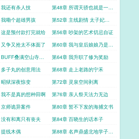
天骄
章 我还有杀人技
第48章 所谓天骄也就是一脚
的事儿
章 我嘞个超雄男孩
第52章 主线剧情 太子妃带
球跑
章 这是预付款打完就给
第56章 吵架的艺术切忌自证
章 又争又抢太不体面了
第60章 我与皇后娘娘乃是君
子之交
章 BUFF叠满空山寺的
第64章 我升职了修为奖励
章 多子丸的创意用法
第68章 走上老路的宁禾
章 昭狱深夜惊变
第72章 灵泉空间剥离
章 我不是真的想种田啊
第76章 亲人祭天法力无边
章 京师诡异案件
第80章 暂不下发的海捕文书
章 没有和离只有丧夫
第84章 百晓生的话本子
章 提线木偶
第88章 名声鼎盛北地学子联