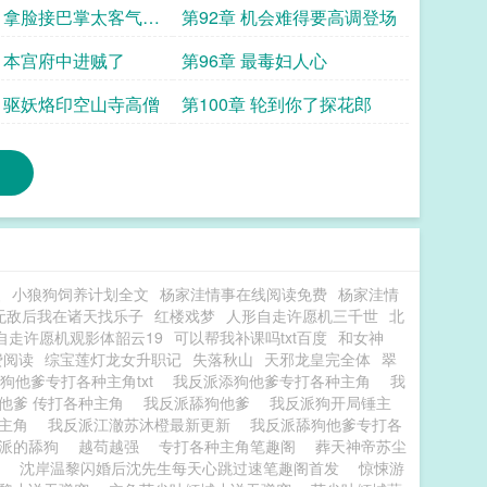
名
章 拿脸接巴掌太客气了
第92章 机会难得要高调登场
章 本宫府中进贼了
第96章 最毒妇人心
章 驱妖烙印空山寺高僧
第100章 轮到你了探花郎
慢
小狼狗饲养计划全文
杨家洼情事在线阅读免费
杨家洼情
无敌后我在诸天找乐子
红楼戏梦
人形自走许愿机三千世
北
自走许愿机观影体韶云19
可以帮我补课吗txt百度
和女神
费阅读
综宝莲灯龙女升职记
失落秋山
天邪龙皇完全体
翠
狗他爹专打各种主角txt
我反派添狗他爹专打各种主角
我
他爹 传打各种主角
我反派舔狗他爹
我反派狗开局锤主
种主角
我反派江澈苏沐橙最新更新
我反派舔狗他爹专打各
反派的舔狗
越苟越强
专打各种主角笔趣阁
葬天神帝苏尘
沈岸温黎闪婚后沈先生每天心跳过速笔趣阁首发
惊悚游