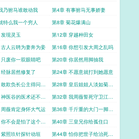
 我乃驸马谁敢动我
第4章 有事驸马无事娇妻
 就特么我一个穷人
第8章 菊花爆满山
章 发现灵玉
第12章 穿越种田女
章 古人云聘为妻奔为妾
第16章 你想引发大周之乱吗
章 只废你一双眼睛吧
第20章 你居然用脚抽我
章 经脉居然修复了
第24章 不愿意就打到她愿意
章 敢欺负长公主得问我
第28章 皇后姐姐人淡如菊不
应
争不抢
章 神医谷的医术还不如
第32章 我周薇誓死守卫江越
宫女呢
璃
章 周薇肯定身怀大气运
第36章 千斤重的大门一脚就
踹飞了
章 你不会是怕了这个贱
第40章 三皇兄你给孤住口
章 紫照玖针探针动垣
第44章 怕你把世子给治死啊