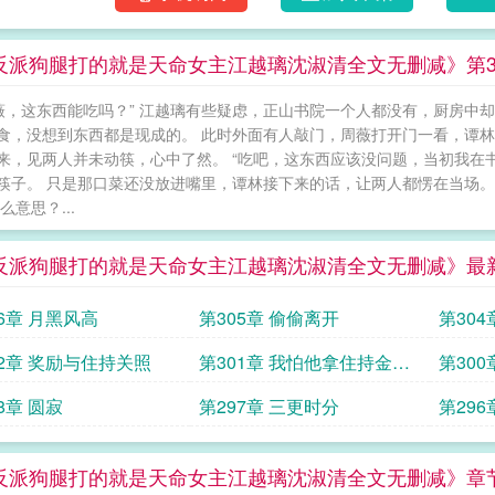
反派狗腿打的就是天命女主江越璃沈淑清全文无删减》第30
薇薇，这东西能吃吗？” 江越璃有些疑虑，正山书院一个人都没有，厨房中
食，没想到东西都是现成的。 此时外面有人敲门，周薇打开门一看，谭林
来，见两人并未动筷，心中了然。 “吃吧，这东西应该没问题，当初我在
筷子。 只是那口菜还没放进嘴里，谭林接下来的话，让两人都愣在当场。 
么意思？...
反派狗腿打的就是天命女主江越璃沈淑清全文无删减》最
06章 月黑风高
第305章 偷偷离开
第304
02章 奖励与住持关照
第301章 我怕他拿住持金身
第300
干坏事
8章 圆寂
第297章 三更时分
第29
反派狗腿打的就是天命女主江越璃沈淑清全文无删减》章