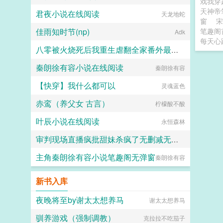
戏我穿
天神帝
君夜小说在线阅读
天龙地蛇
窗
宋
佳雨知时节(np)
笔趣阁
Adk
每天心
八零被火烧死后我重生虐翻全家番外最新章节
秦朗徐有容小说在线阅读
秦朗徐有容
水尽东流
【快穿】我什么都可以
灵魂蓝色
赤鸾（养父女 古言）
柠檬酸不酸
叶辰小说在线阅读
永恒森林
审判现场直播疯批甜妹杀疯了无删减无弹窗
主角秦朗徐有容小说笔趣阁无弹窗
不要吃花卷
秦朗徐有容
新书入库
夜晚将至by谢太太想养马
谢太太想养马
驯养游戏（强制调教）
克拉拉不吃茄子