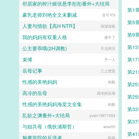
邻居家的榨汁姬张悬李彤彤番外+大结局
万富豪，还是和当年那个女孩谈一场
第1
不分手的恋爱？陈文杰意外重生高中
豪乳老师刘艳全文未删减
笑可可9
刹那雪
时期，面对屡次拒绝自己的傲娇高冷
女神，他及时止损，这一世他再也不
第5
人妻与情欲【高H NTR】
深深深夜
当纯爱战士，暖男舔狗。重活一世，
什么青梅白月光朱砂痣宝藏女孩，统
第9
我的妈妈有双重人格
瘦不了
统给我一边去，我只想好好学习，努
力搞钱！人终将被年少不可得之物困
第1
公主要乖哦(2H调教)
不见明月
其一生，如果人生有遗憾，不如重来
一次！所以这就是你去洗脚城的理
束缚
第1
予一人
由？啊这...
岳母记事
三上悠亚
第2
性感的美艳妈妈
柏毅
第2
高冷的岳母
高冷的岳母
第2
性感的美艳妈妈海棠文全集
柏毅
街上
第3
乱欲之渊番外+大结局
yuan19971004
来
第3
与姐共母（俄狄浦斯哲）
wise55
女
第4
魅魔学院的反逆者
听雨