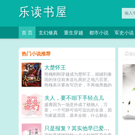
乐读书屋
首 页
玄幻修真
重生穿越
都市小说
军史小说
热门小说推荐
乐
大楚怀王
熊槐刚刚穿越成为楚怀王，就碰到秦
国的张仪前来送礼商於之地六百里。
熊槐表示要改写历史，不再做愚蠢的
楚怀王，绝不绝齐连秦。结果第二
天，和满朝文武商量之后，经...
夫人，要不咱下手轻点儿
盛骞因为一场意外成了植物人，万
薏，一个可静可动可逗比的女孩，因
为家庭原因，基本全能，什么都会，
因为某些原因被卖给了盛母做了盛骞
的老婆，没想到盛骞苏醒了。万薏想
只是报复？其实他早已爱不释手
功成身退了，人家醒了，给人家一个
宋知意娇娇软软一个小姑娘陈乔生帝