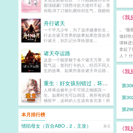
和前女友复合的空间吧。谁知道这人
都顶级豪门强势冷欲大佬对不起，害
死活不去领离婚证。万薏怒，遇见他
你取消了订婚礼嗯你别生气，我赔给
以后十次出门九次劫，放过她给她留
你。你怎么赔？你要是结不了婚，我
《我
条命不行吗！...
我可以把自己赔给你。知道你在说什
舟行诸天
么吗？知道！君子一言驷马难追，不
。 “
一个平凡少年，为了追求健康长生，
信我和你拉钩！你说过的把自己赔给
行走在诸天世界的故事如果您喜欢舟
做好吃
我？宋知意漂亮的野生眉头一挑，眼
行诸天，别忘记分享给朋友...
神瞟向...
谭林进
拿起了
诸天夺运路
人？ 什
这是一个能穿梭于各个诸天万界，夺
取气运，签到打卡的人，经历不同人
《我
生的故事。如果您喜欢诸天夺运路，
别忘记分享给朋友...
重生：好女孩别错过，坏女孩别浪费
第3
人终将会被年少不可得之物困其一
生。如果时光可以倒流，将所有的遗
第3
憾抚平，这样的人生该有多完美！所
以陈文杰的遗憾是什么呢？未能珍惜
第29
年少时光考入好大学，以致此生碌碌
本月排行榜
无为。悔恨当年又当纯爱战士又当暖
男舔狗，以致不惑之年仍然孑然一
情陷母女（百合ABO，2，主攻）
呆元
身，最终穷困潦倒，了此残生。若有
《我
一次重生的机会，是改变人生成为亿