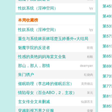
会
第4
性奴系统（淫神空间）
lyy
第4
本周收藏榜
话
第5
性奴系统（淫神空间）
lyy
第5
重生与系统林辰林瑶楚玉婷番外+大结局
第6
魅魔学院的反逆者
小火龙
听雨
手段
第6
性感的美艳妈妈海棠文全集
柏毅
那山，那人，那情
第6
dearnyan
朱门绣户
红烧肉
第7
催眠助理（李志峰的催眠后宫）
克劳德云
第7
情陷母女（百合ABO，2，主攻）
呆元
行法
第8
玄女传全文未删减
仙源宫主
第8
穿越影视万界之征服
壹樂