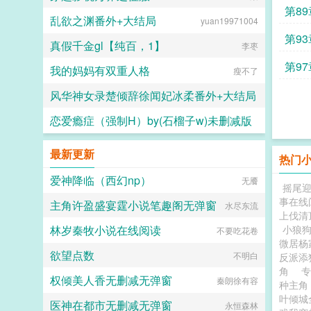
第8
乱欲之渊番外+大结局
yuan19971004
第9
真假千金gl【纯百，1】
李枣
接驾
第9
我的妈妈有双重人格
瘦不了
弊之
风华神女录楚倾辞徐闻妃冰柔番外+大结局
恋爱瘾症（强制H）by(石榴子w)未删减版
神鸟
石榴子w
最新更新
热门
爱神降临（西幻np）
无餍
摇尾
事在线
主角许盈盛宴霆小说笔趣阁无弹窗
水尽东流
上伐清
林岁秦牧小说在线阅读
小狼
不要吃花卷
微居杨
欲望点数
不明白
反派添
角
权倾美人香无删减无弹窗
秦朗徐有容
种主
叶倾城
医神在都市无删减无弹窗
永恒森林