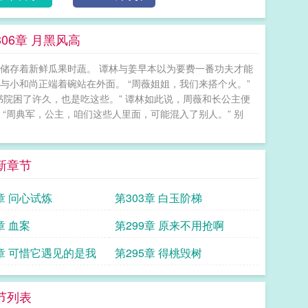
6章 月黑风高
却储存着新鲜瓜果时蔬。 谭林与姜早本以为要费一番功夫才能
与小和尚正端着碗站在外面。 “周薇姐姐，我们来搭个火。”
书院困了许久，也是吃这些。” 谭林如此说，周薇和长公主便
“周典军，公主，咱们这些人里面，可能混入了别人。” 别
新章节
章 问心试炼
第303章 白玉阶梯
章 血案
第299章 原来不用抢啊
6章 可惜它遇见的是我
第295章 得桃毁树
节列表