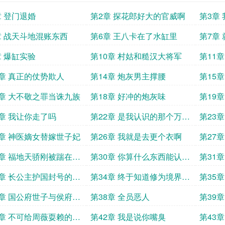
章 登门退婚
第2章 探花郎好大的官威啊
第3章
章 战天斗地混账东西
第6章 王八卡在了水缸里
第7章
章 爆缸实验
第10章 村姑和糙汉大将军
第11
3章 真正的仗势欺人
第14章 炮灰男主撑腰
第15
7章 大不敬之罪当诛九族
第18章 好冲的炮灰味
第19
1章 我让你走了吗
第22章 是我认识的那个万千
第23
梁吗
5章 神医嫡女替嫁世子妃
第26章 我就是去更个衣啊
第27
答不答
9章 福地天骄刚被踹在大
第30章 你算什么东西能认识
第31
神医谷的人
我这个
3章 长公主护国封号的由
第34章 终于知道修为境界划
第35
分了
7章 国公府世子与侯府庶
第38章 全员恶人
第39
婢吧
1章 不可给周薇耍赖的机
第42章 我是说你嘴臭
第43