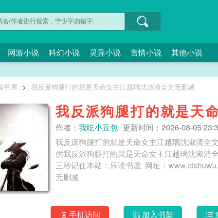
网游小说
科幻小说
灵异小说
言情小说
其他小说
读书屋
>
我反派狗腿打的就是天命女主江越璃沈淑清全文无删减
我反派狗腿打的就是天
减
作者：
我吃小豆包
更新时间：2026-08-05 23:3
我反派狗腿打的就是天命女主江越璃沈淑清全
供我反派狗腿打的就是天命女主江越璃沈淑清
三秒记住本站：乐读书屋 网址：www.ldshuwu.com 我反派狗腿打的就是天命女主江越璃
无删减
手机访问
加入书架