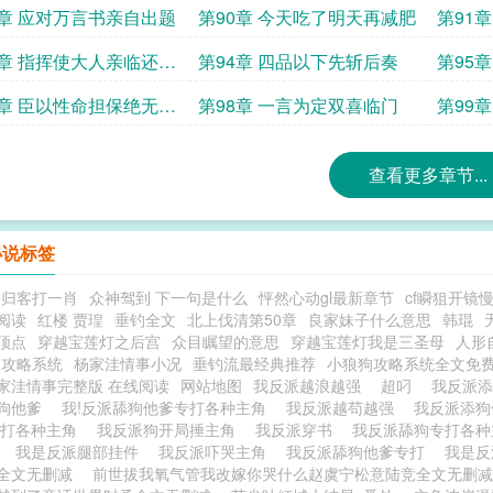
9章 应对万言书亲自出题
第90章 今天吃了明天再减肥
第91
啦
3章 指挥使大人亲临还不
第94章 四品以下先斩后奏
第95
7章 臣以性命担保绝无舞
第98章 一言为定双喜临门
第99
事
查看更多章节...
小说标签
迎归客打一肖
众神驾到 下一句是什么
怦然心动gl最新章节
cf瞬狙开镜
阅读
红楼 贾瑝
垂钓全文
北上伐清第50章
良家妹子什么意思
韩琨
顶点
穿越宝莲灯之后宫
众目瞩望的意思
穿越宝莲灯我是三圣母
人形
狗攻略系统
杨家洼情事小况
垂钓流最经典推荐
小狼狗攻略系统全文免
家洼情事完整版 在线阅读
网站地图
我反派越浪越强
超叼
我反派添
狗他爹
我!反派舔狗他爹专打各种主角
我反派越苟越强
我反派添狗
专打各种主角
我反派狗开局捶主角
我反派穿书
我反派舔狗专打各
角
我是反派腿部挂件
我反派吓哭主角
我反派舔狗他爹专打
我是
全文无删减
前世拔我氧气管我改嫁你哭什么赵虞宁松意陆竞全文无删减