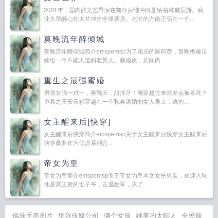
2001年，国内的文艺导演在前仆后继冲向戛纳柏林威尼斯。商
业大导醉心拍大片冲击全球票房。此时的方南正苟在一个...
莫晚流年醉倾城
莫晚流年醉倾城简介emspemsp为了弟弟的医药费，慕晚栀被迫
嫁给一个不能人道的老男人。新婚夜，房间内...
重生之最强蜜婚
男强女强一对一，爽翻天，甜掉牙！刚穿越过来就差点被杀死？
单兵之王安云衫穿越在一个私奔逃婚的女人身上，逃的...
女主醒来后[快穿]
女主醒来后快穿简介emspemsp关于女主醒来后快穿女主醒来后
快穿桑萝作为优质系列言...
帝女为皇
帝女为皇简介emspemsp关于帝女为皇本文女扮男装，欢迎入坑
他是冥王府的世子爷，击退敌军，灭了...
佛珠手串图片
华兴传媒公司
俩个女孩
她美的太聊人
全民领