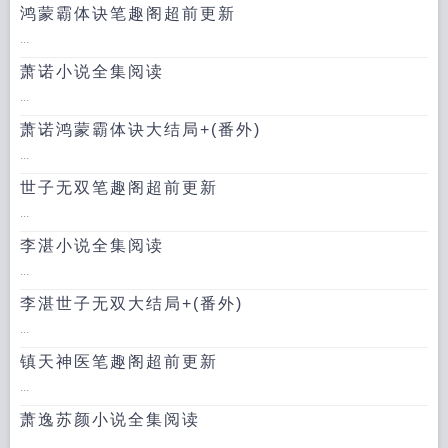
鸿蒙霸体诀笔趣阁超前更新
...
萧诺小说全集阅读
...
萧诺鸿蒙霸体诀大结局+(番外)
...
世子无双笔趣阁超前更新
...
李湛小说全集阅读
...
李湛世子无双大结局+(番外)
...
镇天神医笔趣阁超前更新
...
萧逸苏颜小说全集阅读
...