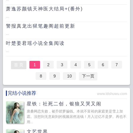
萧逸苏颜镇天神医大结局+(番外)
...
警报真龙出狱笔趣阁超前更新
...
叶楚姜君瑶小说全集阅读
...
首 页
1
2
3
4
5
6
7
8
9
10
下一页
完结小说推荐
www.ldshuwu.com
星铁：社死二创，银狼又哭又闹
唐桑网恋失败，被乔碧萝骗钱。本就不富裕的家庭更是雪上加
霜。没想到无意刷到的视频居然送钱！月入过亿不是梦。再也不
用...
文艺世界