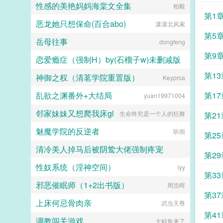
性感的美艳妈妈海棠文全集
柏毅
囤货求生）高温...
第1
恶龙她只想保命(百合abo)
潇潇北风索
第5
岳母往事
dongfeng
第9
恋爱瘾症（强制H）by(石榴子w)未删减版
第1
神御之权（清茗学院重置版）
石榴子w
Keyprca
乱欲之渊番外+大结局
第1
yuan19971004
邻家妹妹又想爬我床gl
生命终究是一个人的狂舞
第2
魅魔学院的反逆者
听雨
苏尘
第2
清冷美人掉马后被阴鸷大佬强制疼宠
第2
性奴系统（淫神空间）
蓝莓星球
lyy
第3
邪恶催眠师（1+2出书版）
周浩晖
第3
上床何忌骨肉亲
武当天尊
第4
调教闯关游戏
大鲸鱼来了