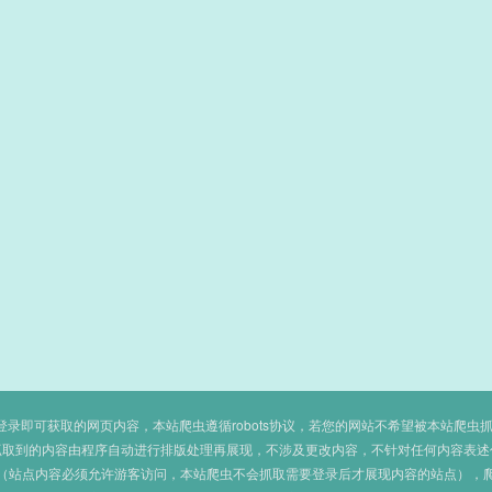
即可获取的网页内容，本站爬虫遵循robots协议，若您的网站不希望被本站爬虫抓取，可
抓取到的内容由程序自动进行排版处理再展现，不涉及更改内容，不针对任何内容表述
（站点内容必须允许游客访问，本站爬虫不会抓取需要登录后才展现内容的站点），