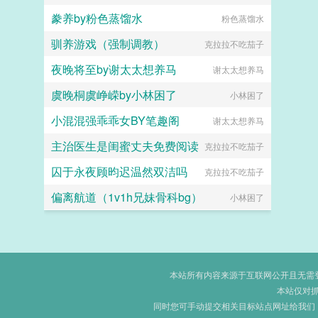
豢养by粉色蒸馏水
粉色蒸馏水
驯养游戏（强制调教）
克拉拉不吃茄子
夜晚将至by谢太太想养马
谢太太想养马
虞晚桐虞峥嵘by小林困了
小林困了
小混混强乖乖女BY笔趣阁
谢太太想养马
主治医生是闺蜜丈夫免费阅读
克拉拉不吃茄子
囚于永夜顾昀迟温然双洁吗
克拉拉不吃茄子
偏离航道（1v1h兄妹骨科bg）
小林困了
本站所有内容来源于互联网公开且无需登录
本站仅对
同时您可手动提交相关目标站点网址给我们