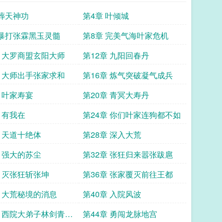
 葬天神功
第4章 叶倾城
 暴打张霖黑玉灵髓
第8章 完美气海叶家危机
章 大罗商盟玄阳大师
第12章 九阳回春丹
章 大师出手张家求和
第16章 炼气突破凝气成兵
章 叶家寿宴
第20章 青冥大寿丹
 有我在
第24章 你们叶家连狗都不如
章 天道十绝体
第28章 深入大荒
章 强大的苏尘
第32章 张狂归来嚣张跋扈
章 灭张狂斩张坤
第36章 张家覆灭前往王都
章 大荒秘境的消息
第40章 入院风波
章 西院大弟子林剑青你
第44章 勇闯龙脉地宫