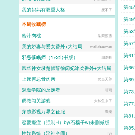
欲为
第4
我的妈妈有双重人格
瘦不了
第4
本周收藏榜
第5
蜜汁肉桃
棠梨煎雪
第5
我的娇妻与爱女番外+大结局
weilehaowan
第6
邪恶催眠师（1+2出书版）
周浩晖
第6
风华神女录楚倾辞徐闻妃冰柔番外+大结局
趣吗
上床何忌骨肉亲
第6
武当天尊
神鸟
魅魔学院的反逆者
冢
听雨
第7
调教闯关游戏
大鲸鱼来了
第7
穿越影视万界之征服
壹樂
第8
恋爱瘾症（强制H）by(石榴子w)未删减版
第8
性奴系统（淫神空间）
石榴子w
lyy