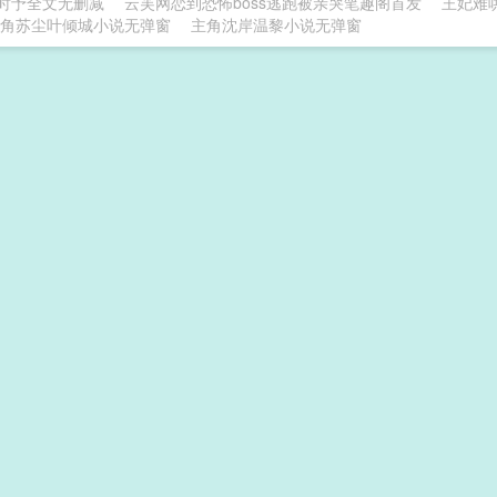
时予全文无删减
云芙网恋到恐怖boss逃跑被亲哭笔趣阁首发
王妃难
角苏尘叶倾城小说无弹窗
主角沈岸温黎小说无弹窗