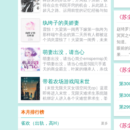
你怎么就当真了！啊，老婆大人，你
得在众生书院开窍的机会，从此踏上
听我解释，她们真就...
超凡之路。运用前世的记忆经验与知
识，林苏吃三方资源，迅速突破，挣
《苏
脱束缚，潜龙升天。...
纨绔子的美娇妻
赵绮罗
震惊！大梁第一闺秀下嫁第一纨绔为
那样端午圣会的第二天所有人都被这
冥冥之
个消息震惊了！大梁第一闺秀，未来
知道。
的太子妃竟然和太子退婚成了第一纨
眼前的
绔的未婚妻。是老天也眼瞎还是呢？
萌妻出没，请当心
果……
还是另有隐情。知道的默默看戏，不
萌妻出没，请当心简介emspemsp关
知道的猜测纷纷。南宫盈灵自小就会
于萌妻出没，请当心他是S国只手遮
装模做样，以达到自己的目的。可偏
《苏
天的商业霸主，叶家的继承人，杀伐
偏好不容易退了太子的婚又被赐婚给
果断，一枚正经的禁欲系老干部，然
一个纨绔。本以为是个好打发的没想
而才第一天跟秦凤见面，就让秦凤给
带着农场游戏闯末世
到油盐不进。此次两人就开始了彼此
第30
睡了。堂堂十二宗的董事长，难道不
的退婚大战。如果您喜欢纨绔子的美
［末世无限天灾女强空间无cp］蓝星
敢抱我吗？姐夫！不错，他是姐姐的
娇妻，别忘记分享给朋友...
即将进入末世，无限灾难求生系统随
第30
前男友，姐姐因他而去世后，秦凤秉
机绑定人进入各个灾难世界求生，姜
承肥水不流外人田的政策，使出九九
未就是其中一个幸运儿，通过系统任
八十一计，对前姐夫死缠烂打，倒追
第2
务她可以强化自身，获得技能，还能
正贴！什么？倒追正贴都还融化不了
本月排行榜
通过农场仓库带回末世世界的物资。
这块千年寒冰？再来个萌萌的宝贝神
为了家人和自己的生存，姜未毅然决
助攻怎么样？...
雀欢（出轨，高H）
夏多
然准备加入。灾难世界设定如下现实
《苏
世界物种进化洪水世界（新手副本，