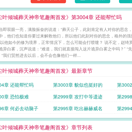
尘叶倾城葬天神帝笔趣阁首发》第3004章 还能帮忙吗
当即双眼一亮，满脸振奋的说道：“葬天公子，此刻肯定有人对你的思念
中，他们也知道你要过来解救他们，所以他们此刻对你的思念，格外的强烈？
 以他如今的修为境界，正常情况下，怎么可能会打喷嚏？ 说不定，赵绮
诡异白雾，沉声说道：“难道，我们就直接闯入这片诡异白雾之中吗？” 
” “我们贸然进去以后，会不会也像他们一样...
尘叶倾城葬天神帝笔趣阁首发》最新章节
04章 还能帮忙吗
第3003章 貌似也挺好的
第300
00章 恐怕极难
第2999章 攻打中等遗迹
第29
996章 何必去动脑子
第2995章 吃出赫赫威名
第299
尘叶倾城葬天神帝笔趣阁首发》章节列表