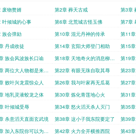
章 废物赘婿
第2章 葬天古戒
第3章
章 叶倾城的心事
第6章 北荒城古怪玉佛
第7章
章 族会弹劾
第10章 混元丹神的传承
第11
3章 丹成收徒
第14章 玄阳大师登门相助
第15
7章 族会风波族长口谕
第18章 天地奇火的消息柳城
第19
主的震惊
1章 两位大人物都是来找
第22章 有眼无珠自取其辱
第23章
的
5章 败叶兴龙震惊众人
第26章 我与叶家再无瓜葛
第27
9章 地乳灵液蛟龙之体
第30章 炼化青莲地心火
第31
3章 叶倾城受辱
第34章 怒火滔天杀人灭门
第35
7章 杀意滔天直面玄武境
第38章 这小子我东院要定了
第39
1章 加入东院你可以为所
第42章 火力全开横推西院
第43