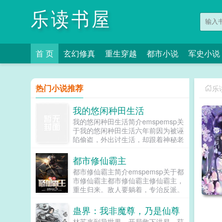
乐读书屋
首 页
玄幻修真
重生穿越
都市小说
军史小说
热门小说推荐
乐
我的悠闲种田生活
我的悠闲种田生活简介emspemsp关
于我的悠闲种田生活六年前因为被诬
陷偷盗，外出讨生活，却跟着神秘老
头上了山。六年后，老头归天，辞别
师姐师妹，回家当个小农民。然而师
都市修仙霸主
弟啊，你怎么就把大师姐给忘了啊？
都市修仙霸主简介emspemsp关于都
你知道大师姐很想你的呀！大师姐找
市修仙霸主都市修仙霸主修仙霸主，
来了！师弟啊，你是不是不喜欢二师
重生归来。敌人要躺着，专治反派。
姐了呀？我来给你捶捶背揉揉肩呀！
这一世，要纵横都市，成就万仙之
二师姐找来了！师兄，你竟然不回我
巅！首发rousewuvipωoо1⒏υip...
蛊界：我非魔尊，乃是仙尊
的消息，你不是说等我长到十八岁，
就娶我的吗？小师妹，我开玩笑的，
林苏来到异世界，开局救下洪易，获