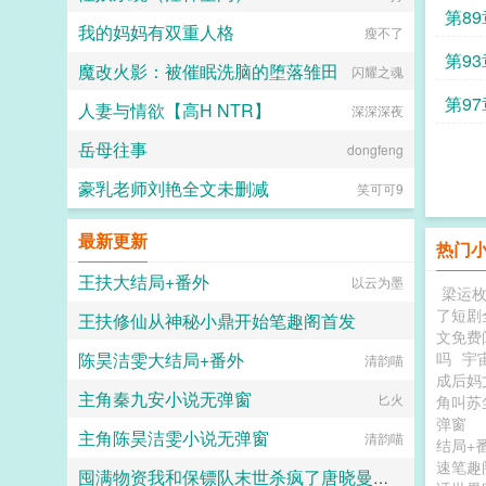
第8
我的妈妈有双重人格
瘦不了
第9
魔改火影：被催眠洗脑的堕落雏田
闪耀之魂
第9
人妻与情欲【高H NTR】
深深深夜
岳母往事
dongfeng
豪乳老师刘艳全文未删减
笑可可9
最新更新
热门
王扶大结局+番外
以云为墨
梁运
了短剧
王扶修仙从神秘小鼎开始笔趣阁首发
文免费
陈昊洁雯大结局+番外
吗
宇
以云为墨
清韵喵
成后妈
主角秦九安小说无弹窗
匕火
角叫
弹窗
主角陈昊洁雯小说无弹窗
清韵喵
结局+
速笔趣
囤满物资我和保镖队末世杀疯了唐晓曼全文无删减