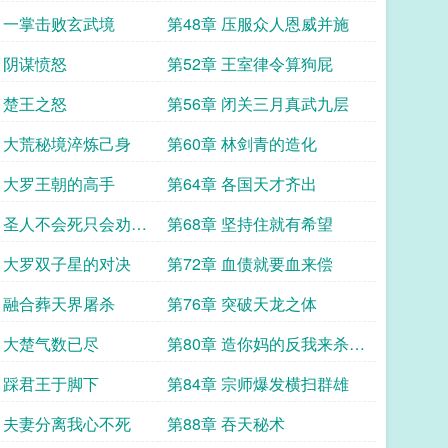
章 一掌击败玄武境
第48章 压服众人恩威并施
章 阴谋愤怒
第52章 王室律令算狗屁
章 楚王之怒
第56章 闭关三月真武九层
章 大荒秘境淬炼己身
第60章 林剑青的造化
章 大罗王朝的高手
第64章 各国天才齐出
章 圣人不会死只会劝别
第68章 坚持住就有希望
章 大罗双子星的对决
第72章 血债就要血来偿
章 融合葬天界屠杀
第76章 突破天龙之体
章 大楚气数已尽
第80章 造你妈的反我来杀猪
屠狗
章 踩君王于脚下
第84章 宗师爆发横扫群雄
章 夫妻分离我心不死
第88章 吞天秘术