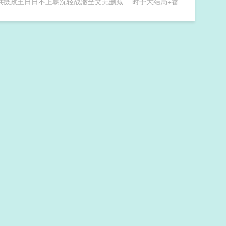
哄摄政王日日不上朝沈轻战澈全文无删减
时予大结局+番