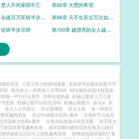
章 楚人不死家国不亡
第92章 大楚的希望
章 击破百万军斩半步宗
第96章 天不生苏尘万古如长
夜
章 连斩半步宗师
第100章 越漂亮的女人越会
欺骗
谁能听得见
八零之军少的娇俏逃妻
全家穿书后炮灰女配不干
百科
我为女儿一秒吾有八宗罪248
99次被拒后高冷校花全
你吱我一声叫什么名字
序列天使的最
机械心脏是人工心脏
章节更新
机械心脏可以性生活吗
机械心脏图片
薪火ai
穿
尘
里主人公叫苏尘
苏尘是哪部
苏尘主角
有一部男主
作弊笔趣阁首发
苏尘叶倾城大结局+番外
主角时予小说无
沈岸温黎大结局+番外
主角沈轻战澈小说无弹窗
宋天骄大
了童话世界笔趣阁首发
沈岸温黎闪婚后沈先生每天心跳过
妃难哄摄政王日日不上朝笔趣阁首发
惊悚游戏我穿越到了童