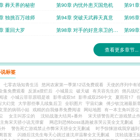
9章 葬天界的秘密
第90章 内忧外患灭国危机
第91
3章 独挑百万雄师
第94章 突破天武葬天真意
第95
师
7章 重回大罗
第98章 对手的好意亲卫的背
第99
叛
查看更多章节...
小说标签
枚
七零农场知青生活
悠闲农家第一季第12话免费观看
天使的序列中有
全集免费观看
反派a摆烂后
小城晨云
破天破
有关容先生的
佣兵战纪
阅读
小城云菲菲原唱是谁
影帝成双txt
影帝成双256中文
夏雨荷17
宙大幻觉
大学那些事儿续集后卫
全职图片
宇宙幻象
傅少钦沈湘最新
文里的病弱小姑
戏精的自我修养免费阅读
网站地图
有一本主角叫苏
苏尘
女主叫苏尘的
沈轻战澈大结局+番外
宋天骄警告死亡游戏禁止
主角宋天骄小说无弹窗
网恋到恐怖boss逃跑被亲哭云芙全文无删减
番外
警告死亡游戏禁止作弊宋天骄全文无删减
时予惊悚游戏我穿越到
阁首发
闪婚后沈先生每天心跳过速沈岸温黎全文无删减
沈轻战澈王