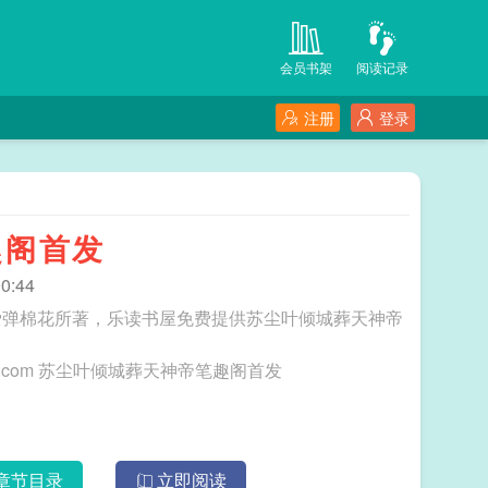
会员书架
阅读记录
注册
登录
趣阁首发
0:44
爱弹棉花所著，乐读书屋免费提供苏尘叶倾城葬天神帝
三秒记住本站：乐读书屋 网址：www.ldshuwu.com 苏尘叶倾城葬天神帝笔趣阁首发
章节目录
立即阅读