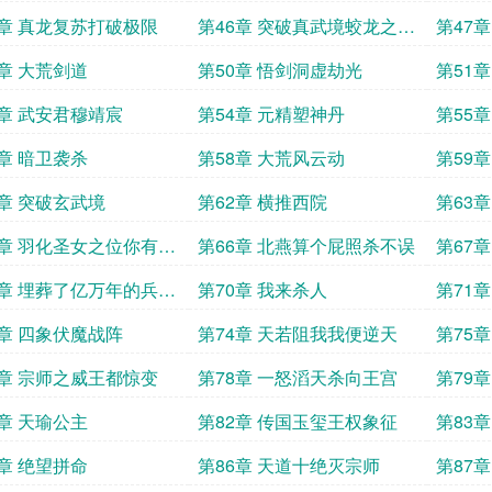
不配
5章 真龙复苏打破极限
第46章 突破真武境蛟龙之体
第47
圆满
9章 大荒剑道
第50章 悟剑洞虚劫光
第51
3章 武安君穆靖宸
第54章 元精塑神丹
第55
7章 暗卫袭杀
第58章 大荒风云动
第59
1章 突破玄武境
第62章 横推西院
第63
5章 羽化圣女之位你有兴
第66章 北燕算个屁照杀不误
第67
人去死
9章 埋葬了亿万年的兵器
第70章 我来杀人
第71
3章 四象伏魔战阵
第74章 天若阻我我便逆天
第75
7章 宗师之威王都惊变
第78章 一怒滔天杀向王宫
第79
1章 天瑜公主
第82章 传国玉玺王权象征
第83
5章 绝望拼命
第86章 天道十绝灭宗师
第87