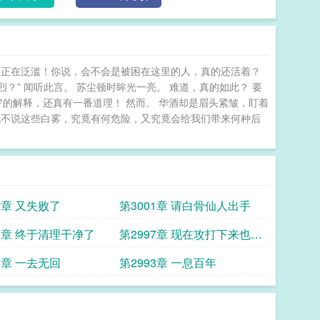
，正在泛滥！你说，会不会是被困在这里的人，真的还活着？
” 闻听此言。 苏尘顿时眸光一亮。 难道，真的如此？ 要
罗的解释，还真有一番道理！ 然而。 华酒却是眉头紧皱，盯着
“先不说这些白雾，究竟有何危险，又究竟会给我们带来何种后
2章 又失败了
第3001章 请白骨仙人出手
98章 终于清理干净了
第2997章 现在攻打下来也不
晚
4章 一去无回
第2993章 一息百年