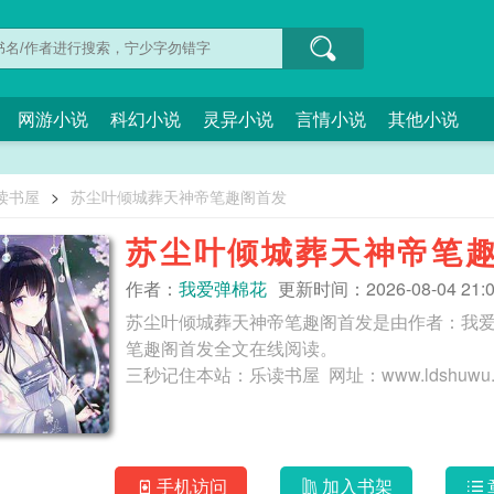
网游小说
科幻小说
灵异小说
言情小说
其他小说
读书屋
>
苏尘叶倾城葬天神帝笔趣阁首发
苏尘叶倾城葬天神帝笔
作者：
我爱弹棉花
更新时间：2026-08-04 21:0
苏尘叶倾城葬天神帝笔趣阁首发是由作者：我
笔趣阁首发全文在线阅读。
手机访问
加入书架