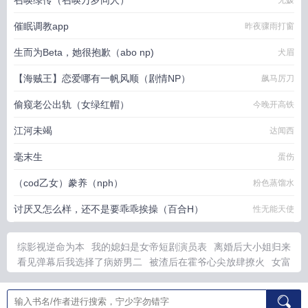
召唤绿传（召唤万岁同人）
无媛
催眠调教app
昨夜骤雨打窗
生而为Beta，她很抱歉（abo np)
犬眉
【海贼王】恋爱哪有一帆风顺（剧情NP）
飙马厉刀
偷窥老公出轨（女绿红帽）
今晚开高铁
江河未竭
达闻西
毫末生
蛋伤
（cod乙女）豢养（nph）
粉色蒸馏水
讨厌又怎么样，还不是要乖乖挨操（百合H）
性无能天使
综影视逆命为本
我的媳妇是女帝短剧演员表
离婚后大小姐归来
看见弹幕后我选择了病娇男二
被渣后在霍爷心尖放肆撩火
女富
婆神级村医叶风云结局完整版
反派把圣女当侍女
富婆的乡村神
医叶风云免费阅读
抱紧大腿听书最新章节列表
猎物往往以猎物
的方式出现原话
七十年代海岛嫁夫简璐程铮
红楼梦中太妃是谁