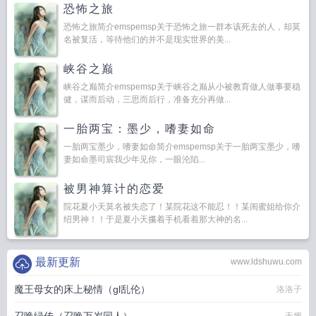
恐怖之旅
恐怖之旅简介emspemsp关于恐怖之旅一群本该死去的人，却莫
名被复活，等待他们的并不是现实世界的美...
峡谷之巅
峡谷之巅简介emspemsp关于峡谷之巅从小被教育做人做事要稳
健，谋而后动，三思而后行，准备充分再做...
一胎两宝：墨少，嗜妻如命
一胎两宝墨少，嗜妻如命简介emspemsp关于一胎两宝墨少，嗜
妻如命墨司宸我少年见你，一眼沦陷...
被男神算计的恋爱
院花夏小天莫名被失恋了！某院花这不能忍！！某闺蜜姐给你介
绍男神！！于是夏小天攥着手机看着那大神的名...
最新更新
www.ldshuwu.com
魔王母女的床上秘情（gl乱伦）
洛洛子