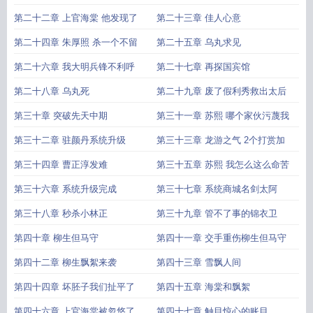
第二十二章 上官海棠 他发现了
第二十三章 佳人心意
第二十四章 朱厚照 杀一个不留
第二十五章 乌丸求见
第二十六章 我大明兵锋不利呼
第二十七章 再探国宾馆
第二十八章 乌丸死
第二十九章 废了假利秀救出太后
第三十章 突破先天中期
第三十一章 苏熙 哪个家伙污蔑我
第三十二章 驻颜丹系统升级
第三十三章 龙游之气 2个打赏加
第三十四章 曹正淳发难
第三十五章 苏熙 我怎么这么命苦
第三十六章 系统升级完成
第三十七章 系统商城名剑太阿
第三十八章 秒杀小林正
第三十九章 管不了事的锦衣卫
第四十章 柳生但马守
第四十一章 交手重伤柳生但马守
第四十二章 柳生飘絮来袭
第四十三章 雪飘人间
第四十四章 坏胚子我们扯平了
第四十五章 海棠和飘絮
第四十六章 上官海棠被忽悠了
第四十七章 触目惊心的账目