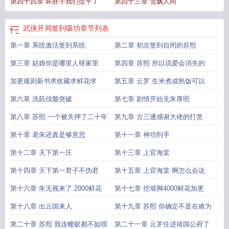
第四十四章 坏胚子我们扯平了
第四十三章 雪飘人间
是个狼人i
武侠开局签到吸功
武侠之开局签到十大神功
开局签到武侠
武侠开局签到吸功
章节列表
第一章 系统激活签到系统
第二章 初次签到自闭的苏熙
第三章 姑娘你是哪里人呀家里
第四章 苏熙 所以说爱会消失的
加更规则新书求收藏求鲜花求
第五章 云罗 生米煮成熟饭可以
第六章 洗筋伐髓突破
第七章 剧情开始见朱厚照
第八章 苏熙 一个被关押了二十年
第九章 古三通感谢大佬的打赏
第十章 老朱还真是够意思
第十一章 神功到手
第十二章 天下第一庄
第十三章 上官海棠
第十四章 天下第一君子不伪君
第十五章 上官海棠 啊怎么会这
第十六章 朱无视来了 2000鲜花
第十七章 挖墙脚4000鲜花加更
第十八章 出云国来人
第十九章 苏熙 你确定不是在难为
第二十章 苏熙 我连蝼蚁都不如呗
第二十一章 云罗住进靖国公府了