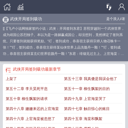
武侠开局签到吸功
是个浪人i
/著
[[【飞卢小说网独家签约小说：武侠：开局签到东君】苏熙穿越到一个武侠世界，
成为靖国公苏烈独子。本以为是一路躺赢成国公，却没想到，竟然绑定了签到系
统。只要签到就能获得奖励。“叮，签到成功，恭喜宿主获得宗师人物召唤卡一
张！”“叮，签到成功，恭喜宿主获得某仙侠世界上品洗髓丹一颗！”“叮，签到成
功，恭喜宿主获得某玄幻世界驻颜丹一颗！”东君：绯烟见过主上。上官海棠：他
发现了？他真的发现了！云罗郡主：表哥，我就知道你又想躲着我，我已经来
了，我看你这次还怎么跑！苏熙：我的天，这个武痴怎么又来了！............飞卢小
武侠开局签到吸功
最新章节
说网提醒您：本小说及人物纯属虚构，如有雷同，纯属巧合，切勿模仿。]如果您
上架了
第五十三章 我真傻是我误会他了
喜欢武侠：开局签到东君，别忘记分享给朋友.
武侠开局签到十年功力免费阅
读
开局签到武侠系统 秦二连
开局武侠签到势力
武侠开局签到东方白
武侠开局
第五十二章 李天昊死平息
第五十一章 柳生飘絮的目的
签到一百年
武侠开局签到无量山
武侠开局签到娶了赵敏
武侠开局签到大宗
师
武侠签到
武侠开局签到武当山
武侠之开局签到
武侠开局签到甘十九妹最新
第五十章 柳生飘絮的请求
第四十九章 上官海棠哭了
章节
武侠开局签到系统
武侠开局签到移花宫
开局签到武侠世界
武侠之开局签
第四十八章 姗姗来迟的上官海棠
第四十七章 触目惊心的账目
到移花宫
签到武侠
武侠开局签到东君 是个浪人i
签到 武侠
武侠开局签到玄武
真功免费
武侠签到系统
武侠 签到
穿越武侠开局签到
武侠开局签到思过崖
武
第四十六章 上官海棠被忽悠了
第四十五章 海棠和飘絮
侠开局签到天残脚
武侠开局签到娶赵敏
开局签到武侠系统
武侠开局签到东君