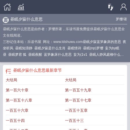
昼眠夕寐什么意思
罗缨
/著
昼眠夕寐什么意思是由作者：罗缨所著，乐读书屋免费提供昼眠夕寐什么意思全
文在线阅读。
三秒记住本站：乐读书屋 网址：www.ldshuwu.com
昼眠夕寐蓝笋象床的意思
夜
坐听风
昼眠知浪静
昼眠夕寐是什么生肖
昼眠情诗
昼眠(np)罗缨
妄为by眠
昼
昼眠梦君 狐
昼眠夜醒
蓝笋象床什么意思
妄为(1v1
昼眠人静风庭柳什么意
思
昼眠呈梦锡题目意思
昼眠(np) 作者罗缨
昼眠NP
昼眠(np)
昼眠听雨霁
昼眠
梦君其他
昼眠夕寐蓝笋象床的拼音
昼眠什么意思
昼眠夜寐
茅台夏惊昼眠
骨
昼眠夕寐什么意思
最新章节
科)作者昼眠
昼眠夕寐 蓝笋象床
昼眠(np)_昼眠(np)(罗缨)
昼夜眠眠的漫画
二月
大结局
大结局
三日不可昼眠
昼眠听雨的意思
昼眠梦君
昼眠时的意思
昼眠呈梦锡全文翻译
昼
眠梦君集
昼眠的意思
昼眠np
昼眠夕寐拼音
昼眠听雨
昼眠呈梦锡
昼眠知浪静
第一百六十章
第一百五十九章
什么意思
昼眠(np)_
昼眠笔趣阁
妄为by昼眠
昼眠(np)TXT全文免费阅读
妄为高
干昼眠
昼眠夕寐的意思
昼眠np罗缨
昼眠(np)_全文在线阅读_罗缨作品 - 冷酷文
第一百五十八章
第一百五十七章
学
昼眠秋水华胥国
昼眠听雨意思
桐阴清润雨余天
夜坐听雨
昼眠(np)_罗缨
昼
一百五十六章
一百五十五章
眠听雨 悟得月如何缺 天如何老 纵然淋雨 宁缺毋滥
昼眠诗词
陈枝陈宗元昼眠
昼
眠罗缨
昼眠(np)TXT全文免费阅读-罗缨-77作者罗缨
昼眠情诗璇枢星笔趣阁
昼
一百五十四
一百五十三
眠by罗缨笔趣阁
昼眠
昼眠听雨什么意思
昼眠呈梦锡翻译
昼眠知浪静打三个数