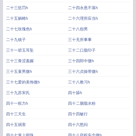
二十三惩罚h
二十四永悬不落h
二十五躺椅h
二十六理所应当h
二十七玫瑰色h
二十八怨男
二十九镜子
三十无所事事
三十一碧玉耳坠
三十二口脂印子
三十三青涩羞赧
三十四郎中微h
三十五童男微h
三十六贞操带微h
三十七爱的美饰微h
三十八教习h
三十九苏宋氏
四十舔h
四十一权力h
四十二胭脂水粉
四十三天生
四十四敏行
四十五祸害
四十六愁闷
四十七掌上明珠
四十八窃权妄念微h