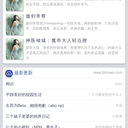
其金手指，然后看其脸色，任其胡作非为...
傲剑帝尊
傲剑帝尊简介emspemsp一剑惊天地，两剑斩乾坤，三剑灭苍
穹，四剑唯我尊。亦正亦邪，亦神亦魔，剑之所...
神医倾城：魔帝大人轻点撩
异世大陆，身世的扑朔迷离，想要挣扎活下去的决心，到底什么
才是真正的自己，揭开真相的那一刻，是向命运屈服，还是努
力...
最新更新
www.ldshuwu.com
相识
yuyu
平静美好的校园生活
一个兴趣使然的牛头人
生而为Beta，她很抱歉（abo np)
犬眉
三个婊子老婆的饲养日记
江听潮
公主的小娇奴（NPH，男生子）
请药师赐福于我胞