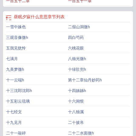
一百五十二章
一百五十一章
字
昼眠听雨免费阅读
蓝笋象床
碧纱窗下水沈烟
昼眠by罗缨
疏风问归期
昼眠
夕寐什么意思
昼眠夕寐怎么读
昼眠(np)原文免费阅读
咏内人昼眠
昼眠 罗缨
昼
眠的拼音
昼眠夕寐
昼眠呈梦锡表达了作者怎样的思想感情
昼眠夕寐蓝笋象床是
昼眠夕寐什么意思
章节列表
什么意思
蓝笋象床读音
昼眠np讲的什么
昼眠梦君的
昼眠听雨by从柚
棋声惊
一雪中姝色
二假山洞微h
昼眠
昼眠情诗全文免费阅读
昼眠晨坐
昼眠听雨从柚
昼眠夜醒守林宁打一生
肖
萧纲咏内人昼眠
昼眠听雨笔趣阁
昼眠人静风庭柳
昼眠(np)讲的是什么
昼眠
三观音像微h
四白芍药
夕寐是什么意思
昼寐是什么意思
昼眠秋水
昼眠情诗免费阅读
昼眠梦君txt
昼眠
春信
五我见犹怜
昼眠npH
昼眠(np)作者罗缨
昼眠情诗璇枢星原文
六桃花眼
檐铎摇风破昼眠
昼眠
的
昼眠听风
昼眠听雨笔趣阁TXT免费
七满月
八烛光微h
九美梦微h
十绿肚兜h
十一云端h
第十二章仙丹妙药h
十三沈郎沈郎h
十四姊姊h
十五彩云琉璃
十六闺恨
十七经文
十八独属
十九见月
二十披帛
二十一敲碎
二十二水面微h