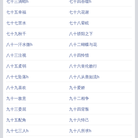
七十三滴蜡h
七十四吞噬h
七十五幸福
七十六花谢
七十七苦水
七十八晕眩
七十九秋千
八十骄阳之下
八十一汗水微h
八十二蝴蝶与花
八十三注视
八十四怜惜
八十五柔弱
八十六丧伦败行
八十七坠落h
八十八从善如流h
八十九喜欢
九十爱娇
九十一敌意
九十二相争
九十三委屈
九十四背叛
九十五配角
九十六恃己
九十七三人h
九十八所求h