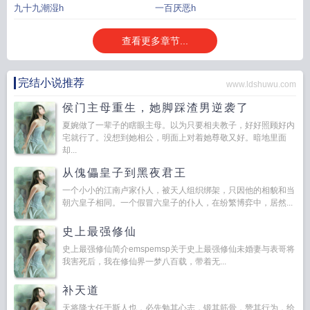
九十九潮湿h
一百厌恶h
查看更多章节...
完结小说推荐
www.ldshuwu.com
侯门主母重生，她脚踩渣男逆袭了
夏婉做了一辈子的瞎眼主母。以为只要相夫教子，好好照顾好内
宅就行了。没想到她相公，明面上对着她尊敬又好。暗地里面
却...
从傀儡皇子到黑夜君王
一个小小的江南卢家仆人，被天人组织绑架，只因他的相貌和当
朝六皇子相同。一个假冒六皇子的仆人，在纷繁博弈中，居然...
史上最强修仙
史上最强修仙简介emspemsp关于史上最强修仙未婚妻与表哥将
我害死后，我在修仙界一梦八百载，带着无...
补天道
天将降大任于斯人也，必先勉其心志，锻其筋骨，赞其行为，给