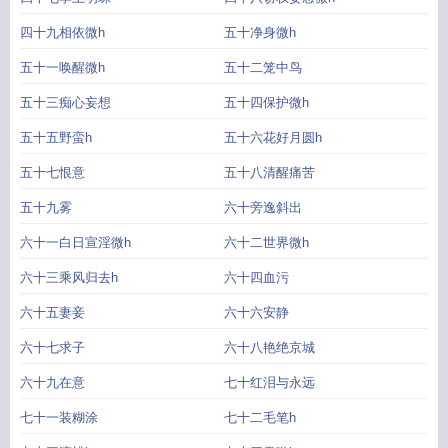
四十九相依微h
五十净身微h
五十一唤醒微h
五十二笼中鸟
五十三痴心妄想
五十四保护微h
五十五野蛮h
五十六花好月圆h
五十七恨意
五十八清醒痛苦
五十九雾
六十旁逸斜出
六十一白日宣淫微h
六十二世界微h
六十三乘风归去h
六十四血污
六十五妻妾
六十六安静
六十七求子
六十八艳绝京城
六十九在意
七十红泪与永远
七十一装糊涂
七十二毛笔h