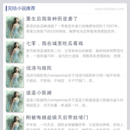
完结小说推荐
www.ldshuwu.com
重生后我靠种田逆袭了
家里的桂花树成精了！带着意外身亡的梅梦珍回到了2007年。
看着父母留下的3200块钱，梅梦珍决定带着弟弟摆脱贫穷...
七零，我在城里吃瓜看戏
姜乔娇原是咸鱼富二代，父母有各自的家庭，她有钱有闲野蛮生
长，一朝穿越70年，成为烈士遗孤，周围亲友虎视眈眈，想要...
伐清与殖民
伐清与殖民简介emspemsp关于伐清与殖民终大明一朝不和亲，
不赔款，不割地，不纳贡，天子守国门，君...
逍遥小医婿
逍遥小医婿简介emspemsp关于逍遥小医婿逍遥小医婿许超斗奸
商踩恶少，历尽沧桑，终成富一代，就...
刚被悔婚超级天后带娃堵门
半年前，一代天后，国民女神被曝怀孕，引发舆论哗然，所有人