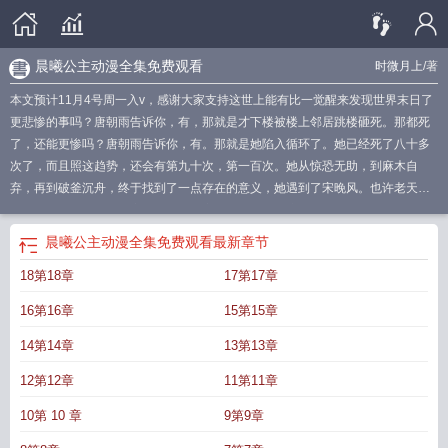
晨曦公主动漫全集免费观看
时微月上
/著
本文预计11月4号周一入v，感谢大家支持这世上能有比一觉醒来发现世界末日了
更悲惨的事吗？唐朝雨告诉你，有，那就是才下楼被楼上邻居跳楼砸死。那都死
了，还能更惨吗？唐朝雨告诉你，有。那就是她陷入循环了。她已经死了八十多
次了，而且照这趋势，还会有第九十次，第一百次。她从惊恐无助，到麻木自
弃，再到破釜沉舟，终于找到了一点存在的意义，她遇到了宋晚风。也许老天这
么戏耍她就是为了遇到宋晚风呢，让宋晚风不会过得这么苦。直到有一天，她世
界陡然崩塌，她的确是为了宋晚风而来的，可是不是为了让她过得好一点。在宋
晨曦公主动漫全集免费观看
最新章节
晚风眼里，这个世界早就该毁灭了，那些混迹在活人里的恶魔，远比那些丧尸更
18第18章
17第17章
让人恶心。她曾经以为没有例外，直到遇到了唐朝雨。她说朝来寒雨晚来风，我
们名字倒是挺合适的。第一次她嗤之以鼻，总觉得唐朝雨身上有一种清澈的愚
16第16章
15第15章
蠢。后来她知道，那是她曾渴望很久的赤子之心。这个不该存在的肮脏世界可以
消失，但是唐朝雨不能。ahref="http://m.moxiexs.com"target="_blank"【魔蝎小
14第14章
13第13章
说】/a
晨曦之雾
晨曦的曦怎么写
晨曦byz周而复讲
晨曦航空跌1.55%
晨曦冒险
12第12章
11第11章
团
晨曦航空股吧
晨曦初露什么意思
晨曦全文在线阅读免费
晨曦航空新增卫星
导航概念
晨曦航空股票
晨曦微光什么意思
晨曦公主
晨曦舞者毛毛彭冠聪出
10第 10 章
9第9章
圈
晨曦航空7月1日主力净流入
晨曦航空1月6日现6笔大宗交易
晨曦航空股票股