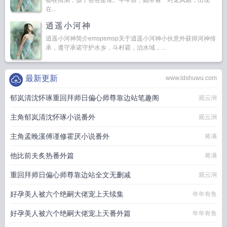
都在猜测，孩子爸爸是谁。半年后，她带着一对龙凤胎，出现
在...
逍遥小河神
逍遥小河神简介emspemsp关于逍遥小河神小伙意外获得河神传
承，遵守承诺守护水乡，斗村霸，治水域，...
最新更新
www.ldshuwu.com
郁岚清沈怀琢重回拜师日偏心师尊靠边站笔趣阁
观云涧
主角郁岚清沈怀琢小说番外
观云涧
主角孟晚溪傅谨修霍厌小说番外
将满
他比前夫炙热番外篇
将满
重回拜师日偏心师尊靠边站全文无删减
观云涧
好孕美人被六个绝嗣大佬宠上天续集
年年有鱼
好孕美人被六个绝嗣大佬宠上天番外篇
年年有鱼