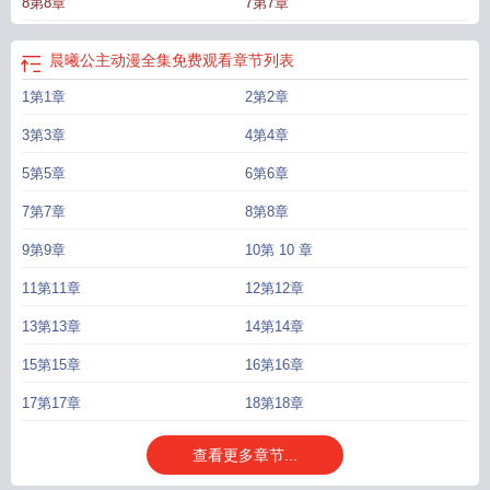
8第8章
7第7章
吧
晨曦航空最新股东户数公布
晨曦科技集团举办座谈会
晨曦微露意思
晨曦航
空实控人方刚拟减持
晨曦怎么读
晨曦航空接待投资者调研
晨曦航空11月11日
主力卖出
晨曦的英文
晨曦列车
晨曦航空1月19日主力净买8060万
晨曦微露啥
晨曦公主动漫全集免费观看
章节列表
意思
晨曦航空召开董事会会议
晨曦大厅荷光者繁殖
晨曦的曦字怎么写
晨曦是
1第1章
2第2章
几点
晨曦航空2月13日主力资金净买入
晨曦航空取得1项专利证书
晨曦航空董
秘最新回复
晨曦by
披星戴月归
晨曦航空股东人数69000户
晨曦是什么意思
只
3第3章
4第4章
顾风雨兼程
晨曦公主动漫第一季
晨曦的反义词
晨曦航空取得惯导设备专利
晨
曦朝露去
5第5章
莫问前程几许
晨曦航空融资余额2.16亿
6第6章
晨曦航空(300581)股吧
晨曦
是指什么时间
晨曦英文
晨曦航空涨2.05%
晨曦航空现多笔大宗折价交易
晨曦
7第7章
8第8章
的笔顺
晨曦的寓意和象征
晨曦初露
晨曦航空股东会通过多项议案
晨曦byz周而
复讲了什么
晨曦的近义词
晨曦航空更正股东大会通知
晨曦怎么写
晨曦微光
晨
9第9章
10第 10 章
曦航空开盘跌幅达5%
晨曦航空6月29日快速回调
晨曦公主动漫全集免费观
11第11章
12第12章
看
晨曦航空3月2日主力净流入
晨曦航空今日大宗交易折价成交
晨曦微露后半
句
晨曦名字的寓意是什么
晨曦航空直升机研发中心项目
晨曦微露
晨曦疗愈空
13第13章
14第14章
间
晨曦公主是秦始皇的女儿吗
晨曦航空盘中跌幅达5%
晨曦集
晨曦什么意
15第15章
16第16章
思
晨曦航空
晨曦报晓最准确生肖
晨曦集团
晨曦航空股东减持934.38万股
晨曦
日出的唯美诗句
晨曦图片
晨曦微光是什么意思啊
晨曦的拼音
晨曦航空使用闲
17第17章
18第18章
置募集资金
晨曦航空购买结构性存款
晨曦图片唯美图片大全
晨曦晨曦曦
晨曦
大厅
查看更多章节...