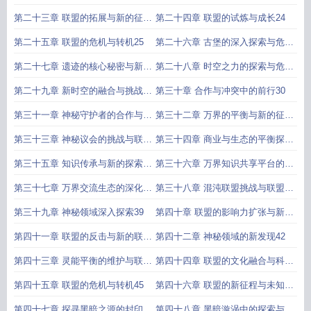
22
第二十三章 联盟的拓展与新的征程
第二十四章 联盟的试炼与成长24
23
第二十五章 联盟的危机与转机25
第二十六章 古堡的深入探索与危机
四伏26
第二十七章 遗迹的核心秘密与新的
第二十八章 时空之力的探索与危机
挑战27
应对28
第二十九章 新时空的融合与挑战
第三十章 合作与冲突中的前行30
29
第三十一章 神秘守护者的合作与新
第三十二章 万界的平衡与新的征程
的危机31
32
第三十三章 神秘议会的挑战与联盟
第三十四章 商业与生态的平衡探索
的应对33
34
第三十五章 知识传承与新的探索方
第三十六章 万界知识共享平台的构
向35
建与挑战36
第三十七章 万界交流生态的深化与
第三十八章 混沌联盟挑战与联盟的
新的困境37
应对策略38
第三十九章 神秘领域深入探索39
第四十章 联盟的影响力扩张与新的
危机40
第四十一章 联盟的反击与新的联盟
第四十二章 神秘领域的新发现42
构建41
第四十三章 灵能平衡的维护与联盟
第四十四章 联盟的文化融合与科技
的新挑战43
拓展44
第四十五章 联盟的危机与转机45
第四十六章 联盟的新征程与未知挑
战46
第四十七章 探寻黑暗之源的封印之
第四十八章 黑暗漩涡中的探索与发