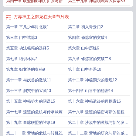
第四十章 联盟的影响力扩张与新的
第三十九章 神秘领域深入探索39
危机40
万界神主之御龙在天
章节列表
第一章 平凡少年肖北辰1
第二章 初入青云门2
第三章 门中试炼3
第四章 修炼室的突破4
第五章 功法秘籍的选择5
第六章 山中历练6
第七章 结识林风7
第八章 修炼室的突破二8
第九章 御龙诀的奥秘9
第十章 山中奇遇10
第十一章 与妖兽的激战11
第十二章 神秘洞穴的发现12
第十三章 洞穴中的宝藏13
第十四章 山谷中的秘密14
第十五章 神秘势力的阴谋15
第十六章 神秘遗迹的再探索16
第十七章 遗迹的危机与传承试炼
第十八章 遗迹的秘密与新的征程
17
18
第十九章 血脉联盟的雏形19
第二十章 沙漠中的激战与新的发现
20
第二十一章 营地的危机与转机21
第二十二章 营地的研究与新的威胁