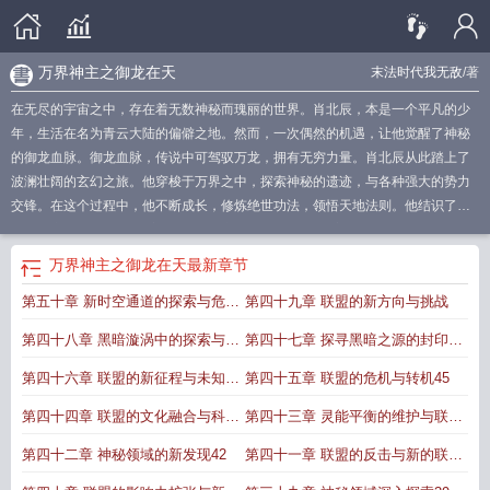
万界神主之御龙在天
末法时代我无敌
/著
在无尽的宇宙之中，存在着无数神秘而瑰丽的世界。肖北辰，本是一个平凡的少
年，生活在名为青云大陆的偏僻之地。然而，一次偶然的机遇，让他觉醒了神秘
的御龙血脉。御龙血脉，传说中可驾驭万龙，拥有无穷力量。肖北辰从此踏上了
波澜壮阔的玄幻之旅。他穿梭于万界之中，探索神秘的遗迹，与各种强大的势力
交锋。在这个过程中，他不断成长，修炼绝世功法，领悟天地法则。他结识了一
群
万界之龙神功
万界神主全文
万界之神龙进化
万界神主 顶点
盘点万界神
龙
万界神龙系统笔趣阁
万界神主之强
万界神主之系统
万界御神系统
万界神主
万界神主之御龙在天
最新章节
守护龙
万界神话之御神系统无删减
万界神主收服神龙
万界神主121
万界神主
第五十章 新时空通道的探索与危机
第四十九章 联盟的新方向与挑战
一
万界神主叫什么
万界神主在线阅读全文
万界神 主
万界神主神龙排名
万界
神主叫啥
万界神主神龙认主是第几集
万界神主免费阅读完整版
万界神话之御神
应对
第四十八章 黑暗漩涡中的探索与发
第四十七章 探寻黑暗之源的封印之
系统笔趣阁
万界神主全文阅读
万界神主阅读
万界神主八大神龙
万界神主玉玲
珑
现
万界神主1
万界神话之御神系统
万界神龙系统
法
第四十六章 联盟的新征程与未知挑
第四十五章 联盟的危机与转机45
战46
第四十四章 联盟的文化融合与科技
第四十三章 灵能平衡的维护与联盟
拓展44
的新挑战43
第四十二章 神秘领域的新发现42
第四十一章 联盟的反击与新的联盟
构建41