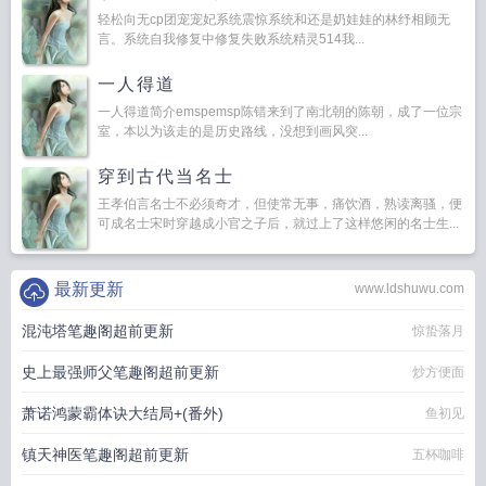
轻松向无cp团宠宠妃系统震惊系统和还是奶娃娃的林纾相顾无
言。系统自我修复中修复失败系统精灵514我...
一人得道
一人得道简介emspemsp陈错来到了南北朝的陈朝，成了一位宗
室，本以为该走的是历史路线，没想到画风突...
穿到古代当名士
王孝伯言名士不必须奇才，但使常无事，痛饮酒，熟读离骚，便
可成名士宋时穿越成小官之子后，就过上了这样悠闲的名士生...
最新更新
www.ldshuwu.com
混沌塔笔趣阁超前更新
惊蛰落月
史上最强师父笔趣阁超前更新
炒方便面
萧诺鸿蒙霸体诀大结局+(番外)
鱼初见
镇天神医笔趣阁超前更新
五杯咖啡