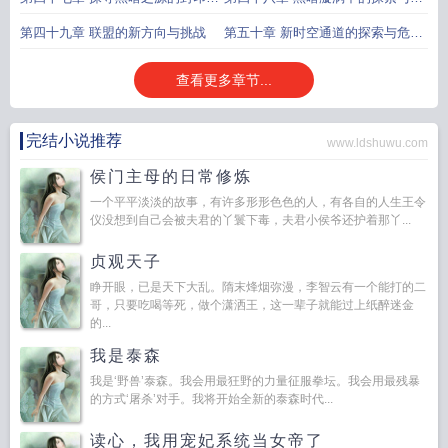
法
现
第四十九章 联盟的新方向与挑战
第五十章 新时空通道的探索与危机
应对
查看更多章节...
完结小说推荐
www.ldshuwu.com
侯门主母的日常修炼
一个平平淡淡的故事，有许多形形色色的人，有各自的人生王令
仪没想到自己会被夫君的丫鬟下毒，夫君小侯爷还护着那丫...
贞观天子
睁开眼，已是天下大乱。隋末烽烟弥漫，李智云有一个能打的二
哥，只要吃喝等死，做个潇洒王，这一辈子就能过上纸醉迷金
的...
我是泰森
我是‘野兽’泰森。我会用最狂野的力量征服拳坛。我会用最残暴
的方式‘屠杀’对手。我将开始全新的泰森时代...
读心，我用宠妃系统当女帝了