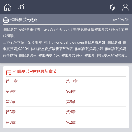
催眠夏芸+妈妈
gy77yy
/著
催眠夏芸+妈妈是由作者：gy77yy所著，乐读书屋免费提供催眠夏芸+妈妈全文在
线阅读。
三秒记住本站：乐读书屋 网址：www.ldshuwu.com
催眠夏杰夏妍
催眠夏妍
催
眠夏芸妈妈0104
催眠夏杰夏妍最新章节列表
催眠夏芸妈妈小强
催眠夏芸妈妈
故事结局
催眠夏淑兰
催眠的夏语冰
催眠夏芸妈妈
催眠夏
催眠夏禾的完整故
事
被催眠曲夏语冰
催眠妈妈之话剧排练
催眠夏舒兰全文免费阅读
夏雨催眠金
星
催眠妈妈桑排球队
催眠夏倾月
催眠夏芸妈妈小强所著作的一部类型
催眠夏
催眠夏芸+妈妈
最新章节
淑兰最新章节更新时间
第11章
第10章
第9章
第8章
第7章
第6章
第5章
第4章
第3章
第2章