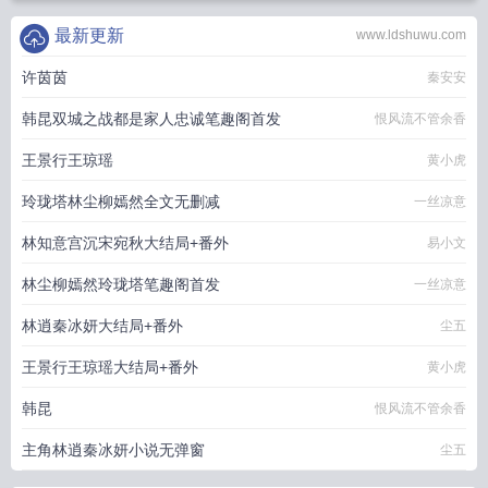
最新更新
www.ldshuwu.com
许茵茵
秦安安
韩昆双城之战都是家人忠诚笔趣阁首发
恨风流不管余香
王景行王琼瑶
黄小虎
玲珑塔林尘柳嫣然全文无删减
一丝凉意
林知意宫沉宋宛秋大结局+番外
易小文
林尘柳嫣然玲珑塔笔趣阁首发
一丝凉意
林逍秦冰妍大结局+番外
尘五
王景行王琼瑶大结局+番外
黄小虎
韩昆
恨风流不管余香
主角林逍秦冰妍小说无弹窗
尘五