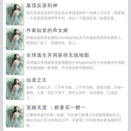
最强反派剑神
我天生就是反派可是反派生来就该死吗？如果上天注定，我要做
一个反派那我便用手中剑，杀出一个最强反派！如果您喜...
作秦始皇的乖女婿
作秦始皇的乖女婿简介emspemsp关于作秦始皇的乖女婿皇上，
陈胜吴广反了。贤婿何在。皇上...
全球逃生开局获得无德地图
全球逃生开局获得无德地图简介emspemsp关于全球逃生开局获
得无德地图一夜无眠，可当再次睁开眼睛的...
仙道之主
仙者，高踞九天，三千年为春，三千年为秋。悠悠万载，只称一
春秋。人者，苟且于地下，寿不过百年，未见春秋，已成灰
土。...
宠婚无度 ：娇妻买一赠一
江黎秋本是A市第一名媛，可后来江家遭人陷害她落魄如乞儿。
她以为自己至少还有杜少宇，可是第二天却传来杜家退婚的消
息...