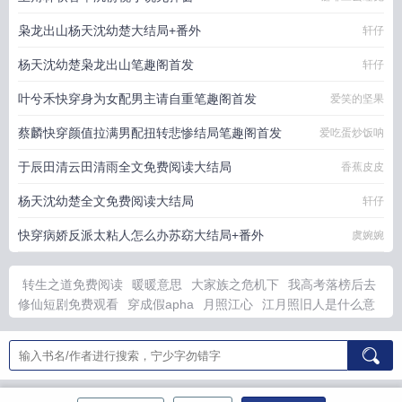
枭龙出山杨天沈幼楚大结局+番外
轩仔
杨天沈幼楚枭龙出山笔趣阁首发
轩仔
叶兮禾快穿身为女配男主请自重笔趣阁首发
爱笑的坚果
蔡麟快穿颜值拉满男配扭转悲惨结局笔趣阁首发
爱吃蛋炒饭呐
于辰田清云田清雨全文免费阅读大结局
香蕉皮皮
杨天沈幼楚全文免费阅读大结局
轩仔
快穿病娇反派太粘人怎么办苏窈大结局+番外
虞婉婉
转生之道免费阅读
暖暖意思
大家族之危机下
我高考落榜后去
修仙短剧免费观看
穿成假apha
月照江心
江月照旧人是什么意
思
穿成假冒女友大佬的恶毒女配免费阅读
爹带娃活着就好
优雅
的制服控人物介绍
恶女被欺
穿成假私生后我变美了资源
大唐隐
忍二十二年在线阅读
暖暖身
高职教师1993
心与心的链接啥意
思
高职女教师的具体退休年龄是多大
王爷你能不能不撩我30