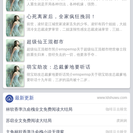
人重生就是开局各种功法，各种机缘，强势...
心死离家后，全家疯狂挽回！
前世，凌轩是江城世家凌家丢失的少爷。凌轩有四个姐姐，大姐
清冷女总裁凌梦掌管，二姐泼辣性感女总裁凌涵掌管，三姐...
超级仙王混都市
超级仙王混都市简介emspemsp关于超级仙王混都市绝世修士段
皓重生归来，曾经失去的一切，他要亲手夺...
萌宝助攻：总裁爹地要听话
萌宝助攻总裁爹地要听话简介emspemsp关于萌宝助攻总裁爹地
要听话十九年前，三岁的温尚被十二岁...
最新更新
www.ldshuwu.com
林软香準氿俞槐全文免费阅读大结局
咖啡豆去睡觉
苏窈全文免费阅读大结局
虞婉婉
主角林软香準氿俞槐小说无弹窗
咖啡豆去睡觉