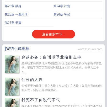
第23章 献身
第24章 计划
第25章 一触即溃
第26章 等候
第27章 无事
查看更多章节...
完结小说推荐
www.ldshuwu.com
穿越必备：白话明季北略那点事
是由明末清初的计六奇根据当时流传的各种史料编写的编年体史
书，记载了明万历至崇祯时期北方地区相关史实。全书共二十
四...
仙长的人设
仙长王壬的修仙生涯立人设！立人设！立人设！如果您喜欢仙长
的人设，别忘记分享给朋友...
我死不了你说气不气
我死不了你说气不气简介emspemsp关于我死不了你说气不气别