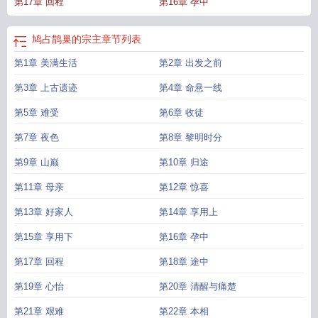
第17章 回程
第16章 孕中
鸠占鹊巢的宗主
章节列表
第1章 美满生活
第2章 出发之前
第3章 上古遗迹
第4章 命悬一线
第5章 难受
第6章 收徒
第7章 夜色
第8章 黎明时分
第9章 山巅
第10章 归途
第11章 母亲
第12章 惊喜
第13章 好家人
第14章 享用上
第15章 享用下
第16章 孕中
第17章 回程
第18章 途中
第19章 心怡
第20章 清醒与痛楚
第21章 艰难
第22章 本相