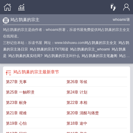
鸠占鹊巢的宗主
whoami
/著
鸠占鹊巢的宗主是由作者：whoami所著，乐读书屋免费提供鸠占鹊巢的宗主全文
在线阅读。
三秒记住本站：乐读书屋 网址：www.ldshuwu.com
鸠占鹊巢的宗主全文
鸠占鹊
巢的宗主洛日宗
鸠占鹊巢的宗主TXT阅读
鸠占鹊巢的宗主_whoami
鸠占鹊巢
是
鸠占鹊巢的真实结局?
鸠占鹊巢的宗主叫什么
鸠占鹊巢的宗主笔趣阁
鸠占鹊
巢的宗主无绿
鸠占鹊巢的宗主第二版主
鸠占鹊巢的宗主(无绿改)
鸠占鹊巢的宗
主作者
鸠占鹊巢的宗主283719
鸠占鹊巢的宗主 whoami
鸠占鹊巢的宗主付落
鸠占鹊巢的宗主
最新章节
风
鸠占鹊巢的宗主改编版
鸠占鹊巢?
鸠占鹊巢的宗主txt
第27章 无事
第26章 等候
第25章 一触即溃
第24章 计划
第23章 献身
第22章 本相
第21章 艰难
第20章 清醒与痛楚
第19章 心怡
第18章 途中