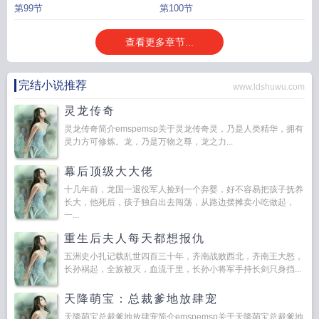
第99节
第100节
查看更多章节...
完结小说推荐
www.ldshuwu.com
灵龙传奇
灵龙传奇简介emspemsp关于灵龙传奇灵，乃是人类精华，拥有
灵力方可修炼。龙，乃是万物之尊，龙之力...
幕后顶级大大佬
十几年前，龙国一退役军人捡到一个弃婴，好不容易把孩子抚养
长大，他死后，孩子独自出去闯荡，从路边摆摊卖小吃做起，
一...
重生后夫人每天都想报仇
五洲史小扎记载乱世四百三十年，齐南战败西北，齐南王大怒，
长孙祸起，全族被灭，血流千里，长孙小将军手持长剑只身挡...
天降萌宝：总裁爹地放肆宠
天降萌宝总裁爹地放肆宠简介emspemsp关于天降萌宝总裁爹地