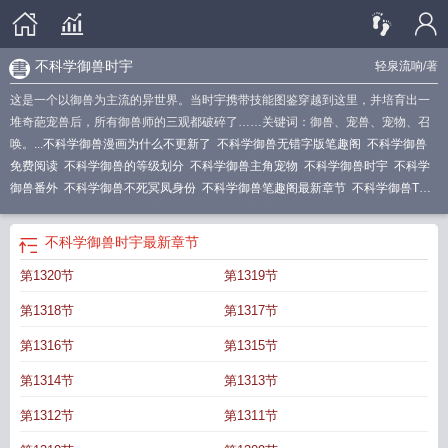
不科学御兽时宇
轻泉流响
/著
这是一个以御兽为主流的异世界。当时宇携带技能图鉴穿越到这里，并培育出一
堆奇葩宠兽后，所有御兽师的三观都破碎了……关键词：御兽、宠兽、宠物、召
唤。...
不科学御兽漫画为什么不更新了
不科学御兽无错字版笔趣阁
不科学御兽
免费阅读
不科学御兽的等级划分
不科学御兽主角宠物
不科学御兽时宇
不科学
御兽番外
不科学御兽不死冥凤身份
不科学御兽笔趣阁最新章节
不科学御兽TXT
奇书网
不科学御兽TXT百度
不科学御兽后记宇宙第一御兽大会邀请函
不科学御
兽多少字
不科学御兽无错字
不科学御兽女主
不科学御兽番外宇宙第一御兽大
不科学御兽时宇
最新章节
会
不科学御兽男主老婆
不科学御兽TXT
不科学御兽百度
不科学御兽男主几个
第1320节
第1319节
老婆
不科学御兽境界等级划分
不科学御兽好看吗
不科学御兽百度百科
不科学
御兽第六个宇宙级是谁
不科学御兽主角宠物有哪些
不科学御兽不死冥凤是好是
第1318节
第1317节
坏
不科学御兽图片
不科学御兽女主有几个
不科学御兽百度百科女主
不科学御
兽txt
不科学御兽完结了吗
不科学御兽怎么样
不科学御兽几个女主
不科学御兽
第1316节
第1315节
时宇的全部宠兽
不科学御兽几个老婆
不科学御兽精校版TXT奇书网
不科学御兽
第1314节
第1313节
TXT免费
不科学御兽后记章节
不科学御兽有没有女主
第1312节
第1311节