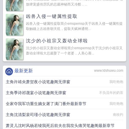
放肆宠盛传厉氏的总裁神秘而又冷酷，...
凶兽入侵一键属性提取
凶兽入侵一键属性提取简介emspemsp关于凶兽入侵一键属性提
取触碰上古凶兽朝天犼，提取天赋神通明...
沈少的小祖宗又轰动全球啦
沈少的小祖宗又轰动全球啦简介emspemsp关于沈少的小祖宗又
轰动全球啦大总裁娶了一个老婆，人美心善...
最新更新
www.ldshuwu.com
主角许靖央萧贺夜小说笔趣阁无弹窗
我吃饱饱
主角季诗祁晟宴小说笔趣阁无弹窗
不负流年的奶茶
全家夺我军功重生嫡女屠了满门番外最新章节
我吃饱饱
主角沈清梨裴司瑾小说笔趣阁无弹窗
南枝灼
萧灵儿沈时风杨若绫我死后前夫在我坟头痛哭笔趣阁最新章节