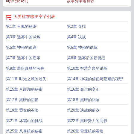
ui拒绝奶奶们
故事分享这首歌
天界柱在哪里
章节列表
第1章 玉佩的秘密
第2章 寻找
第3章 迷雾中的试炼
第4章 决战
第5章 神秘的遗迹
第6章 神秘的试炼
第7章 迷雾中的启示
第8章 迷雾后的新挑战
第9章 黑暗森林的考验
第10章 智慧之泉的试炼
第11章 时光之域的迷失
第14章 神秘的信使与隐藏的秘密
第15章 月影湖的秘密
第16章 命运的交汇
第17章 黑暗的阴影
第18章 黑暗的回响
第19章 盟友的召唤
第20章 决战的前夕
第21章 冰霜山的挑战
第22章 黑暗势力的阴影
第25章 风暴镇的秘密
第26章 雷霆镇的召唤