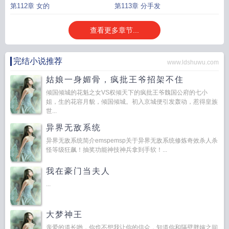
第112章 女的
第113章 分手发
查看更多章节...
完结小说推荐
www.ldshuwu.com
姑娘一身媚骨，疯批王爷招架不住
倾国倾城的花魁之女VS权倾天下的疯批王爷魏国公府的七小
姐，生的花容月貌，倾国倾城。初入京城便引发轰动，惹得皇族
世...
异界无敌系统
异界无敌系统简介emspemsp关于异界无敌系统修炼奇效杀人杀
怪等级狂飙！抽奖功能神技神兵拿到手软！...
我在豪门当夫人
...
大梦神王
亲爱的道长哟，你也不想我让你的信众，知道你和隔壁胖婶之间