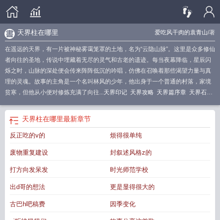
天界柱在哪里
爱吃风干肉的袁青山
/著
在遥远的天界，有一片被神秘雾霭笼罩的土地，名为“云隐山脉”。这里是众多修仙
者向往的圣地，传说中埋藏着无尽的灵气和古老的遗迹。每当夜幕降临，星辰闪
烁之时，山脉的深处便会传来阵阵低沉的吟唱，仿佛在召唤着那些渴望力量与真
理的灵魂。故事的主角是一个名叫林风的少年，他出身于一个普通的村落，家境
贫寒，但他从小便对修炼充满了向往...
天界印记
天界攻略
天界篇序章
天界石怎
么获得
天界怎么走
天界柱在哪里
天界山怎么去
天界入口在哪里
天界在哪
里
天界任务没有了该怎么上去
天界任务找谁接
天界之匙
天界掉落表
天界入
天界柱在哪里
最新章节
口
天界在哪
天界指引
天界的位置
天界全部剧情任务
天界材料图
反正吃的v的
烦得很单纯
废物重复建设
封叙述风格z的
打方向发呆发
时光师范学校
出d哥的想法
更是显得很大的
古巴h吧稿费
因季变化