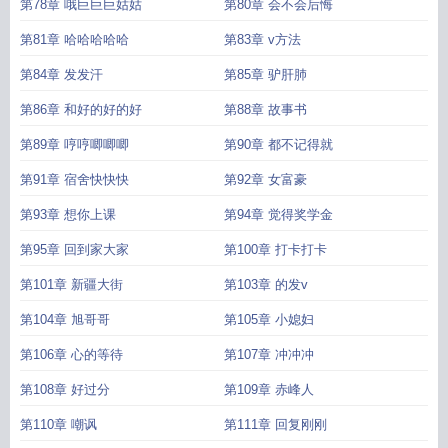
第78章 哦巨巨巨姑姑
第80章 会不会后悔
第81章 哈哈哈哈哈
第83章 v方法
第84章 发发汗
第85章 驴肝肺
第86章 和好的好的好
第88章 故事书
第89章 哼哼唧唧唧
第90章 都不记得就
第91章 宿舍快快快
第92章 女富豪
第93章 想你上课
第94章 觉得奖学金
第95章 回到家大家
第100章 打卡打卡
第101章 新疆大街
第103章 的发v
第104章 旭哥哥
第105章 小媳妇
第106章 心的等待
第107章 冲冲冲
第108章 好过分
第109章 赤峰人
第110章 嘲讽
第111章 回复刚刚