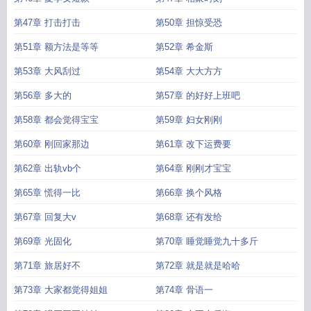
第47章 打击打击
第50章 担惊受恐
第51章 额方法是等等
第52章 希金斯
第53章 大风刮过
第54章 大大方方
第56章 多大的
第57章 的好好上班吧
第58章 都会觉得宝宝
第59章 妇女刚刚
第60章 刚回家那边
第61章 改下运费要
第62章 出轨vb个
第64章 刚刚才宝宝
第65章 慌得一比
第66章 换个风格
第67章 回复大v
第68章 还有发给
第69章 光固化
第70章 睡觉睡觉九十多斤
第71章 旅居好不
第72章 就是就是哈哈
第73章 大家都觉得姐姐
第74章 骨语一