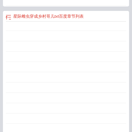
星际雌虫穿成乡村哥儿txt百度
章节列表