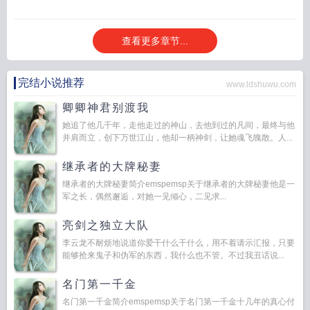
查看更多章节...
完结小说推荐
www.ldshuwu.com
卿卿神君别渡我
她追了他几千年，走他走过的神山，去他到过的凡间，最终与他
并肩而立，创下万世江山，他却一柄神剑，让她魂飞魄散。人...
继承者的大牌秘妻
继承者的大牌秘妻简介emspemsp关于继承者的大牌秘妻他是一
军之长，偶然邂逅，对她一见倾心，二见求...
亮剑之独立大队
李云龙不耐烦地说道你爱干什么干什么，用不着请示汇报，只要
能够抢来鬼子和伪军的东西，我什么也不管。不过我丑话说...
名门第一千金
名门第一千金简介emspemsp关于名门第一千金十几年的真心付