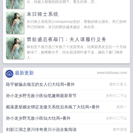
出，却被人狠狠的踩在脚下。重生归来，苏...
末日骑士系统
末日骑士系统简介emspemsp您好，尊敬的骑士团长。死亡的钟
声已经敲响，末日的脚步越来越近，来自异...
禁欲盛总夜敲门：夫人请履行义务
林初意千挑万选三年挑了个优质男友，结果跟男友交往一个月就
被绿了，她果断分手，转头就顶替叶家千金，嫁给了豪门继承
人...
最新更新
www.ldshuwu.com
陈宇被骗去缅北的女人们大结局+番外
爱吃大富士
孙小龙乡野无敌小医仙笔趣阁最新章节
乡村小二下山
戴落废柴嫡女绑定龙傲天系统后杀疯了大结局+番外
蒸鱼一
孙小龙乡野无敌小医仙大结局+番外
乡村小二下山
剑影江湖之唐川传奇唐川小说全集阅读
都市游览