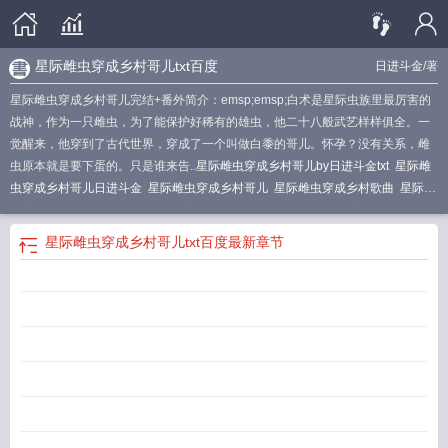
星际雌虫穿成乡村哥儿txt百度
日进斗金
/著
星际雌虫穿成乡村哥儿完结+番外简介：emsp;emsp;白术是星际虫族里最厉害的
战神，作为一只雌虫，为了能保护好稀有的雄虫，他二十八般武艺样样俱全。一
觉醒来，他穿到了古代世界，穿成了一个叫做白黍的哥儿。怀孕？没有关系，雌
虫原本就是要下蛋的。只是谁来告..
星际雌虫穿成乡村哥儿by日进斗金txt
星际雌
虫穿成乡村哥儿日进斗金
星际雌虫穿成乡村哥儿
星际雌虫穿成乡村歌曲
星际雌
虫穿成乡村哥儿盘多多
星际雌虫穿成乡村哥儿 盘搜搜
星际雌虫穿成乡村哥儿
2k
星际雌虫穿成乡村哥儿日进斗金txt
星际雌虫穿成乡村哥儿日
68. 星际雌虫穿
星际雌虫穿成乡村哥儿txt百度
最新章节
成乡村哥儿——日进斗金^^……
星际雌虫穿成乡村哥儿作者日进斗金
星际雌虫
穿成乡村哥儿哥儿
星际雌虫穿成乡村哥儿免费阅读
星际雌虫穿成乡村哥儿txt
星
际雌虫穿成乡村哥儿——日进斗金
星际雌虫穿成乡村哥儿by日进斗金
星际雌虫
穿成越成乡村哥儿
星际雌虫穿成乡村哥儿笔趣阁
星际雌虫穿成乡村哥儿by资
源
星际雌虫穿成乡村哥儿txt百度
星际雌虫穿成乡村哥儿百度
星际雌虫穿成乡村
哥儿 格格
星际雌虫穿成乡村哥儿 格格党
星际雌虫穿成乡村哥儿好看吗
星际雌
虫穿成乡村哥儿tⅹt
星际雌虫穿成乡村哥儿by