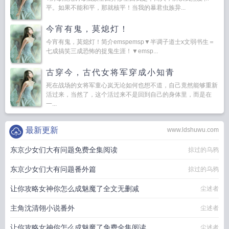
平。如果不能和平，那就核平！当我的暴君虫族异...
今宵有鬼，莫熄灯！
今宵有鬼，莫熄灯！简介emspemsp▼半调子道士x文弱书生＝
七成搞笑三成恐怖的捉鬼生涯！▼emsp...
古穿今，古代女将军穿成小知青
死在战场的女将军童心岚无论如何也想不道，自己竟然能够重新
活过来，当然了，这个活过来不是回到自己的身体里，而是在
一...
最新更新
www.ldshuwu.com
东京少女们大有问题免费全集阅读
掠过的乌鸦
东京少女们大有问题番外篇
掠过的乌鸦
让你攻略女神你怎么成魅魔了全文无删减
尘述者
主角沈清翎小说番外
尘述者
让你攻略女神你怎么成魅魔了免费全集阅读
尘述者