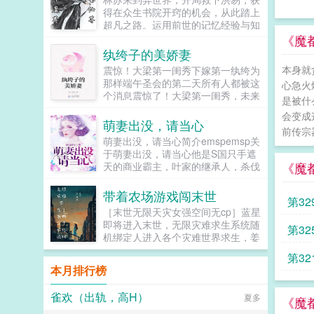
你怎么就当真了！啊，老婆大人，你
得在众生书院开窍的机会，从此踏上
听我解释，她们真就...
超凡之路。运用前世的记忆经验与知
识，林苏吃三方资源，迅速突破，挣
《魔
脱束缚，潜龙升天。...
纨绔子的美娇妻
本身就
震惊！大梁第一闺秀下嫁第一纨绔为
那样端午圣会的第二天所有人都被这
心急火
个消息震惊了！大梁第一闺秀，未来
是被什
的太子妃竟然和太子退婚成了第一纨
会变成
绔的未婚妻。是老天也眼瞎还是呢？
萌妻出没，请当心
前传宗器
还是另有隐情。知道的默默看戏，不
萌妻出没，请当心简介emspemsp关
知道的猜测纷纷。南宫盈灵自小就会
于萌妻出没，请当心他是S国只手遮
装模做样，以达到自己的目的。可偏
《魔
天的商业霸主，叶家的继承人，杀伐
偏好不容易退了太子的婚又被赐婚给
果断，一枚正经的禁欲系老干部，然
一个纨绔。本以为是个好打发的没想
而才第一天跟秦凤见面，就让秦凤给
带着农场游戏闯末世
到油盐不进。此次两人就开始了彼此
第32
睡了。堂堂十二宗的董事长，难道不
的退婚大战。如果您喜欢纨绔子的美
［末世无限天灾女强空间无cp］蓝星
敢抱我吗？姐夫！不错，他是姐姐的
娇妻，别忘记分享给朋友...
即将进入末世，无限灾难求生系统随
第32
前男友，姐姐因他而去世后，秦凤秉
机绑定人进入各个灾难世界求生，姜
承肥水不流外人田的政策，使出九九
未就是其中一个幸运儿，通过系统任
八十一计，对前姐夫死缠烂打，倒追
第3
务她可以强化自身，获得技能，还能
正贴！什么？倒追正贴都还融化不了
本月排行榜
通过农场仓库带回末世世界的物资。
这块千年寒冰？再来个萌萌的宝贝神
为了家人和自己的生存，姜未毅然决
助攻怎么样？...
雀欢（出轨，高H）
夏多
然准备加入。灾难世界设定如下现实
《魔
世界物种进化洪水世界（新手副本，