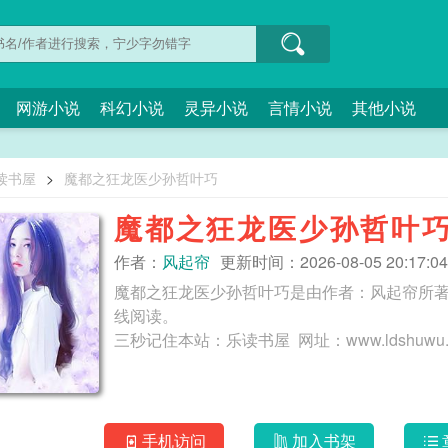
网游小说
科幻小说
灵异小说
言情小说
其他小说
读书屋
>
魔都之狂龙医少孙哲叶巧
魔都之狂龙医少孙哲叶
作者：
风起帘
更新时间：2026-08-05 20:17:04
魔都之狂龙医少孙哲叶巧是由作者：风起帘所
线阅读。
手机访问
加入书架