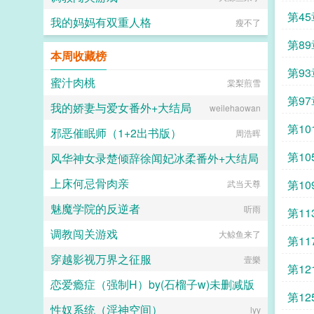
第4
我的妈妈有双重人格
瘦不了
第89
本周收藏榜
第93
蜜汁肉桃
棠梨煎雪
第97
我的娇妻与爱女番外+大结局
weilehaowan
第10
邪恶催眠师（1+2出书版）
周浩晖
第10
风华神女录楚倾辞徐闻妃冰柔番外+大结局
上床何忌骨肉亲
第10
武当天尊
神鸟
魅魔学院的反逆者
听雨
第11
调教闯关游戏
大鲸鱼来了
第11
穿越影视万界之征服
壹樂
第12
恋爱瘾症（强制H）by(石榴子w)未删减版
第12
性奴系统（淫神空间）
石榴子w
lyy