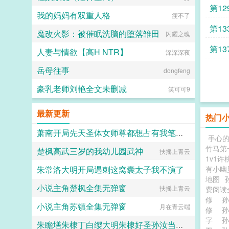
第12
我的妈妈有双重人格
瘦不了
第13
魔改火影：被催眠洗脑的堕落雏田
闪耀之魂
第13
人妻与情欲【高H NTR】
深深深夜
岳母往事
dongfeng
豪乳老师刘艳全文未删减
笑可可9
最新更新
热门
萧南开局先天圣体女师尊都想占有我笔趣阁完整版无删减
手心
竹马第
楚枫高武三岁的我幼儿园武神
扶摇上青云
淮南听萧
1v1许
朱常洛大明开局遇刺这窝囊太子我不演了
有小幽
地图
小说主角楚枫全集无弹窗
扶摇上青云
扣子先生
费阅读
修
小说主角苏镇全集无弹窗
月在青云端
修
字
朱瞻墡朱棣丁白缨大明朱棣好圣孙汝当为千古一帝