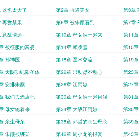
章 这也太大了
第2章 再遇美女
第3章
章 再尝禁果
第6章 被朱颜看到
第7章
章 意乱情迷
第10章 母女俩一起来
第11
3章 被征服的富婆
第14章 顾凌雪
第15
7章 孙神医
第18章 医术交流
第19
1章 天阴功纯阳圣体
第22章 只动肾不动心
第23
5章 安排朱颜
第26章 江雨婌
第27章
9章 我们去酒店吧
第30章 母女俩一起伺候
第31
3章 母女轮着来
第34章 大战江雨婌
第35
7章 亲生母亲
第38章 孙哲的亲生母亲
第39章
1章 朱颜被绑架
第42章 周小龙的报复
第43章