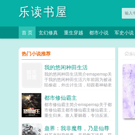
乐读书屋
首 页
玄幻修真
重生穿越
都市小说
军史小说
热门小说推荐
乐
我的悠闲种田生活
我的悠闲种田生活简介emspemsp关
于我的悠闲种田生活六年前因为被诬
陷偷盗，外出讨生活，却跟着神秘老
头上了山。六年后，老头归天，辞别
师姐师妹，回家当个小农民。然而师
都市修仙霸主
弟啊，你怎么就把大师姐给忘了啊？
都市修仙霸主简介emspemsp关于都
你知道大师姐很想你的呀！大师姐找
市修仙霸主都市修仙霸主修仙霸主，
来了！师弟啊，你是不是不喜欢二师
重生归来。敌人要躺着，专治反派。
姐了呀？我来给你捶捶背揉揉肩呀！
这一世，要纵横都市，成就万仙之
二师姐找来了！师兄，你竟然不回我
巅！首发rousewuvipωoо1⒏υip...
蛊界：我非魔尊，乃是仙尊
的消息，你不是说等我长到十八岁，
就娶我的吗？小师妹，我开玩笑的，
林苏来到异世界，开局救下洪易，获