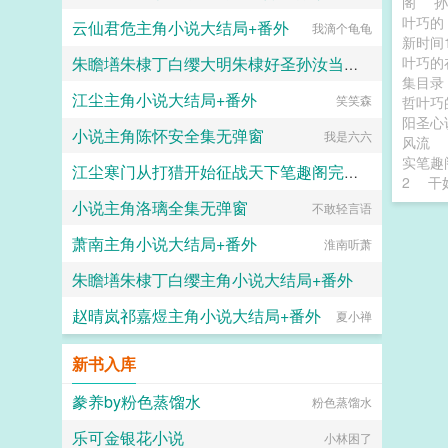
阁
叶巧
云仙君危主角小说大结局+番外
最喜纯爱大后宫的萌新
我滴个龟龟
新时间
叶巧的
朱瞻墡朱棣丁白缨大明朱棣好圣孙汝当为千古一帝笔趣阁完整版无删减
集目
江尘主角小说大结局+番外
最喜纯爱大后宫的萌新
笑笑森
哲叶巧
阳圣心
小说主角陈怀安全集无弹窗
我是六六
风流
实笔趣
江尘寒门从打猎开始征战天下笔趣阁完整版无删减
2
干
小说主角洛璃全集无弹窗
不敢轻言语
笑笑森
萧南主角小说大结局+番外
淮南听萧
朱瞻墡朱棣丁白缨主角小说大结局+番外
赵晴岚祁嘉煜主角小说大结局+番外
最喜纯爱大后宫的萌新
夏小禅
新书入库
豢养by粉色蒸馏水
粉色蒸馏水
乐可金银花小说
小林困了