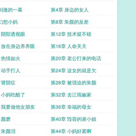
 刺激的一幕
第4章 身边的女人
 幻想小妈
第8章 朱颜的反差
章 阴阳透视眼
第12章 技术挺不错
章 放在身边养养眼
第16章 人命关天
章 热情如火
第20章 老公打来的电话
章 动手打人
第24章 这女的就是欠
 肾阴症
第28章 被强迫的朱颜
章 小妈吃醋了
第32章 去江雨婌家
章 我要做他女朋友
第36章 幸福的母女
 颜磨
第40章 毁容的谢小姐
 朱颜泪
第44章 小妈好紧啊