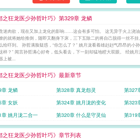
都之狂龙医少孙哲叶巧》第329章 龙鳞
贪迷肉欲，现在又加上龙化的影响……这会有多可怕。 这无异于火上浇油！
燎的就将她给推倒，随即又翻身下床，三下五除二的将自己脱得一丝不挂。 
么给吓到。 孙哲满脸疑惑，“你怎么了？” 姚月泷看着雄赳赳气昂昂的小
这样？” 闻言孙哲满心好奇，低头看去，下一刻却猛地瞪大双眼。 经姚
上被...
都之狂龙医少孙哲叶巧》最新章节
9章 龙鳞
第328章 真龙怨灵
第327
5章 女妖
第324章 姚月泷的变化
第32
21章 姚月泷二合一
第320章 什么是守灵仙
第319
都之狂龙医少孙哲叶巧》章节列表