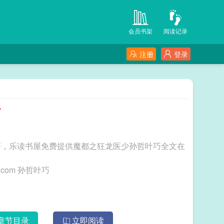
会员书架
阅读记录
注册
登录
巧
著，乐读书屋免费提供魔都之狂龙医少孙哲叶巧全文在
三秒记住本站：乐读书屋 网址：www.ldshuwu.com 孙哲叶巧
章节目录
立即阅读