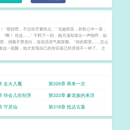
 “那好吧，不过你尽量快点。” 见她答应，孙哲心中一喜，
“啊！ 你这……” 不料下一刻，姚月泷却发出一声惊呼，似
孙哲，俏脸不禁发白，连说话语气都发颤。 “你的那里……怎么
月泷这一提醒，他才发现自己的传宗器已经变得不一样了。 之
章 走火入魔
第326章 再来一次
3章 待会儿你别哭
第322章 豢龙族的来历
章 守灵仙
第318章 抵达古墓