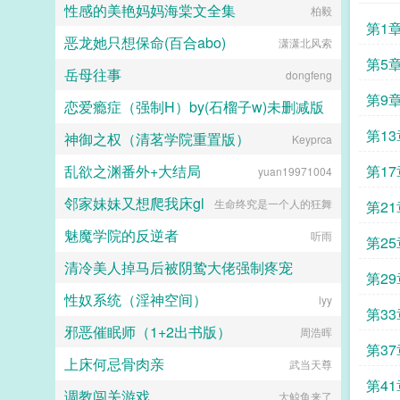
性感的美艳妈妈海棠文全集
柏毅
囤货求生）高温...
第1
恶龙她只想保命(百合abo)
潇潇北风索
第5
岳母往事
dongfeng
第9
恋爱瘾症（强制H）by(石榴子w)未删减版
第1
神御之权（清茗学院重置版）
石榴子w
Keyprca
乱欲之渊番外+大结局
第1
yuan19971004
邻家妹妹又想爬我床gl
生命终究是一个人的狂舞
第2
魅魔学院的反逆者
听雨
第2
清冷美人掉马后被阴鸷大佬强制疼宠
第2
性奴系统（淫神空间）
蓝莓星球
lyy
第3
邪恶催眠师（1+2出书版）
周浩晖
第3
上床何忌骨肉亲
武当天尊
第4
调教闯关游戏
大鲸鱼来了