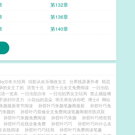
章
第132章
章
第136章
章
第140章
by尔冬大结局
综影从欢乐颂收女主
分界线原著作者
暗恋
孕的女主了的
洪荒十元
洪荒十元全文免费阅读
一日沦陷
花语一览表
一日沦陷尔冬
一日沦陷男女主结局
禁止捕捉稀
手游封印灵力
小花仙的花朵
明天再告诉你吧
博士d
网站
朱颜最新章节阅读
孙哲叶巧朱颜笔趣阁最新
孙哲叶巧免
巧朱颜的
孙哲叶巧双修全文免费阅读笔趣阁都市医武双
料
孙哲叶巧朱颜免费阅读
孙哲叶巧朱颜
孙哲叶巧绝世双
读
孙哲叶巧在线全集免费
孙哲叶巧巧
孙哲叶巧叫什么名
文在线阅读
孙哲叶巧巧结局
孙哲叶巧免费阅读笔趣