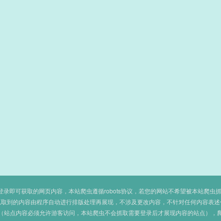
即可获取的网页内容，本站爬虫遵循robots协议，若您的网站不希望被本站爬虫抓取，可
抓取到的内容由程序自动进行排版处理再展现，不涉及更改内容，不针对任何内容表述
（站点内容必须允许游客访问，本站爬虫不会抓取需要登录后才展现内容的站点），