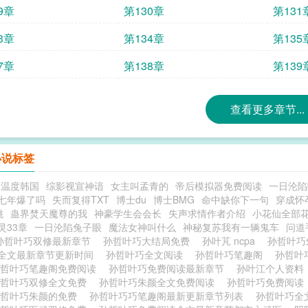
9章
第130章
第131
3章
第134章
第135
7章
第138章
第139
查看更多章节...
小说标签
的温度韩国
综影视宣神谙
女主叫孟青的
帝后模拟器免费阅读
一日沦陷
七年爆了吗
失而复得TXT
博士du
博士BMG
命中缺你下一句
穿成怀
桃
蛊界焚天魔尊的我
神豪学生会会长
失声求情作者介绍
小花仙全部
灵33章
一日沦陷兔子眼
魔法女神叫什么
神秘复苏我有一辆鬼车
问道
孙哲叶巧双修最新章节
孙哲叶巧大结局免费
孙叶芃 ncpa
孙哲叶巧
全文最新章节更新时间
孙哲叶巧全文阅读
孙哲叶巧笔趣阁
孙哲叶
孙哲叶巧笔趣阁免费阅读
孙哲叶巧免费阅读最新章节
孙叶江个人资
孙哲叶巧双修全文免费
孙哲叶巧朱颜全文免费阅读
孙哲叶巧免费阅
孙哲叶巧朱颜的免费
孙哲叶巧巧笔趣阁最新更新章节列表
孙哲叶巧全