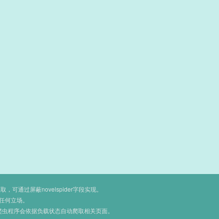
通过屏蔽novelspider字段实现。
任何立场。
爬虫程序会依据负载状态自动爬取相关页面。