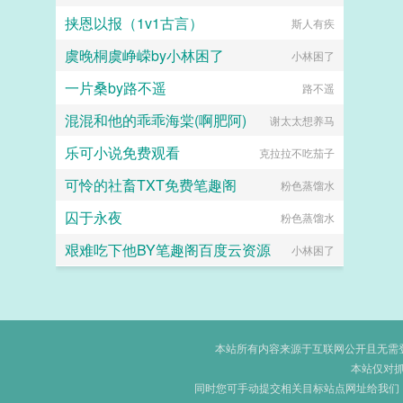
挟恩以报（1v1古言）
斯人有疾
虞晚桐虞峥嵘by小林困了
小林困了
一片桑by路不遥
路不遥
混混和他的乖乖海棠(啊肥阿)
谢太太想养马
乐可小说免费观看
克拉拉不吃茄子
可怜的社畜TXT免费笔趣阁
粉色蒸馏水
囚于永夜
粉色蒸馏水
艰难吃下他BY笔趣阁百度云资源
小林困了
本站所有内容来源于互联网公开且无需登录
本站仅对
同时您可手动提交相关目标站点网址给我们