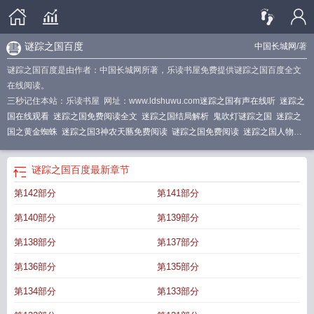
谜踪之国百度
中国长城网
/著
谜踪之国百度是由作者：中国长城网所著，乐读书屋免费提供谜踪之国百度全文
在线阅读。
三秒记住本站：乐读书屋 网址：www.ldshuwu.com
迷踪之国有声在线听
迷踪之
国在线观看
迷踪之国免费阅读全文
迷踪之国结局解析
鬼吹灯谜踪之国
迷踪之
国之黄金蜘蛛
迷踪之国3神农天匦免费阅读
谜踪之国免费阅读
迷踪之国人物结
局
迷踪之国2
谜踪之国百度
迷踪之国司马灰
迷踪之国系列
迷踪之国全集
迷踪
之国阿脆结局
迷踪之国TXT
迷踪之国楼兰妖耳
迷踪之国地图
迷踪之国1
迷踪
谜踪之国百度
最新章节
之国结局
迷踪之国女主角是谁
迷踪之国全文免费阅读
迷踪之国百度百科
迷踪
第142部分
第141部分
之国玉飞燕结局
谜踪之国有声在线听
谜踪之国有声
迷踪之国百度
迷踪之国电
影
迷踪之国天下霸唱
迷踪之国人物介绍
迷踪之国顺序
迷踪之国TXT全本
迷踪
第140部分
第139部分
之国雾隐占婆
谜踪之国有几部
迷踪之国有几部
谜踪之国雾隐占婆
第138部分
第137部分
第136部分
第135部分
第134部分
第133部分