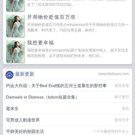
走了！吹水群308703323如...
开局物价贬值百万倍
开局物价贬值百万倍简介emspemsp关于开局物价贬值百万倍一
觉醒来，时代变了。玛莎拉蒂总裁，标价2...
我想要幸福
我想要幸福简介emspemsp两个龟缩在黑暗中的人，脱不开过去
痛苦的桎梏，走不进阳光灿烂的未来，他们在...
最新更新
www.ldshuwu.com
约会大作战：关于Bed End线的五河士道重生的那些事
虚无圣母
Damsels in Distress（bdsm短篇合集）
蝎子尾巴
毫末生
蛋伤
宅男侵入動漫世界
夜神月牙
平静美好的校园生活
一个兴趣使然的牛头人