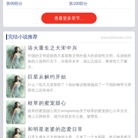
第99部分
第100部分
查看更多章节...
完结小说推荐
www.ldshuwu.com
浴火重生之大宋中兴
中国的文明是除西方基督教文明外最大的原创性文明，在游牧民
族的入侵和打击下，在南宋末年，崖山之战后，整体性亡于蒙
元...
巨星从解约开始
什么？陆凡又发新歌了？他好像还顺便挑战了一下国际钢琴大师
那世上还有他不...
校草的蜜宠甜心
校草的蜜宠甜心简介emspemsp关于校草的蜜宠甜心入学当天，
撞上王牌校草，成为全校女生公敌。被警告...
和明星老婆的恋爱日常
日常文单女主文娱做饭太香，引来了一个女明星。然后她竟然不