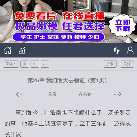
字体：
大
中
小
护眼
关灯
第25章 我们明天去领证（第1页）
目录
存书签
事到如今，叶浩南也不隐瞒什么了，亲子鉴定
的事，他基本上调查清楚了，至于三年前，还得从
长计议。